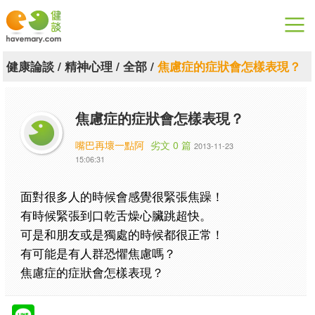
漫漫健康
健康論談
/
精神心理
/
全部
/
焦慮症的症狀會怎樣表現？
健康論談
焦慮症的症狀會怎樣表現？
關於健談
嘴巴再壞一點阿
劣文 0 篇
2013-11-23
聯絡我們
15:06:31
下載專區
面對很多人的時候會感覺很緊張焦躁！
有時候緊張到口乾舌燥心臟跳超快。
可是和朋友或是獨處的時候都很正常！
有可能是有人群恐懼焦慮嗎？
焦慮症的症狀會怎樣表現？