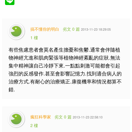
搞不懂你的明白
劣文 0 篇
2013-11-23 18:29:05
1 樓
有些焦慮患者會莫名產生擔憂和焦鬱.通常會伴隨植
物神經亢進和肌肉緊張等植物神經紊亂的症狀.無法
集中精神讓自己冷靜下來.一點點刺激可能都會引起
強烈的反感發作.甚至會影響記憶力.找到適合病人的
治療方式.有耐心的治療矯正.康復機率和情況都算不
錯.
瘋狂科學家
劣文 0 篇
2013-11-23 22:58:10
2 樓