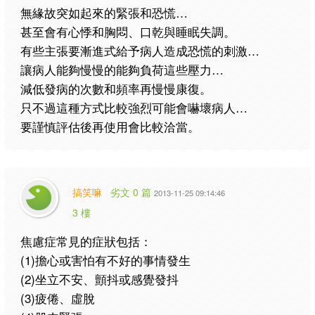
無緣故突如起來的緊張和恐慌…
甚至會有心悸和胸悶、口乾與睡眠失調。
有些主張要漸進式給予病人造成恐慌的刺激…
讓病人能夠慢慢的能夠負荷這些壓力…
減低發病的次數和頻率再慢慢康復。
只不過這種方式比較強烈可能會嚇壞病人…
要謹慎評估後再使用會比較洽當。
搞笑嘛
劣文 0 篇
2013-11-25 09:14:46
3 樓
焦慮症常見的症狀包括：
(1)擔心或害怕有不好的事情發生
(2)坐立不安、顫抖或感覺發抖
(3)疲倦、虛脫