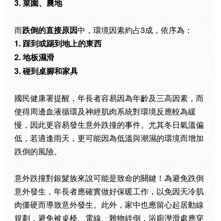
3. 菜園、農地
而
跌倒的直接原因
中，環境因素約占3成，依序為：
1. 踩到或踢到地上的東西
2. 地板濕滑
3. 碰到桌腳和家具
國民健康署提醒，年長者容易因為年齡及三高因素，而
使得周邊血液循環及神經肌肉系統對環境反應較為緩
慢，因此更容易發生意外跌撞的事件。尤其冬日氣溫偏
低，若適逢雨天，更可能因為低溫與潮濕的環境而增加
跌倒的風險。
意外跌撞對銀髮族來說可能是致命的關鍵！為避免跌倒
意外發生，年長者應確實做好保暖工作，以免因天冷肌
肉僵硬而導致意外發生。此外，家中也應留心起居動線
規劃，避免被桌椅、電線、雜物絆倒，浴廁溼滑處應穿