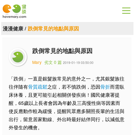
漫漫健康
漫漫健康
/
跌倒常見的地點與原因
健康論談
跌倒常見的地點與原因
關於健談
Mary
劣文 0 篇
2019-01-19 03:50:00
聯絡我們
「跌倒」一直是銀髮族常見的意外之一，尤其銀髮族往
下載專區
往伴隨有
骨質疏鬆
之症，若不慎跌倒，恐因
骨折
而需臥
床休養，且更可能引起相關併發疾病！國民健康署提
醒，65歲以上長者會因為年齡及三高慢性病等因素而
使反應動作較為緩慢，提醒民眾應多關照長輩的生活與
出行，留意居家動線、外出時最好結伴同行，以減低意
外發生的機會。