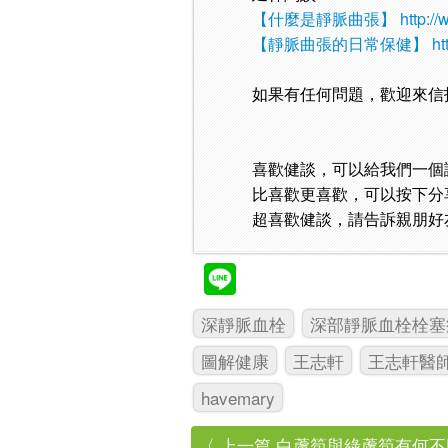
【什麼是靜脈曲張】
http:/
【靜脈曲張的日常保健】
ht
如果有任何問題，歡迎來信
喜歡健談，可以給我們一個
比喜歡更喜歡，可以按下分
超喜歡健談，請告訴親朋好
深靜脈血栓
深部靜脈血栓栓塞
圖解健康
王志軒
王志軒醫
havemary
〈 上一篇 白蘆筍與綠蘆筍有何