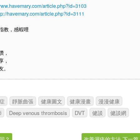
/www.havemary.com/article.php?id=3103
tp://havemary.com/article.php?id=3111
指教，感蝦哩
讚，
享，
友。
症
靜脈曲張
健康圖文
健康漫畫
漫漫健康
師
Deep venous thrombosis
DVT
健談
健談網
不同？
改善濕疹的方法 下一篇