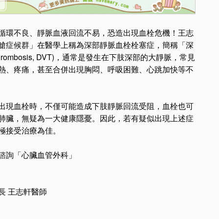
循環不良、靜脈血液回流不易，恐造出現血栓危機！王志
艙症候群」在醫學上稱為深部靜脈血栓栓塞症，簡稱「深
 thrombosis, DVT)，通常是發生在下肢深部的大靜脈，常見
熱、疼痛，甚至合併出現胸悶、呼吸困難、心跳加快等不
出現血栓時，不僅可能造成下肢靜脈回流受阻，血栓也可
肺臟，無疑為一大健康隱憂。因此，若有疑似出現上述症
極接受治療為佳。
諮詢「心臟血管外科」
長 王志軒醫師