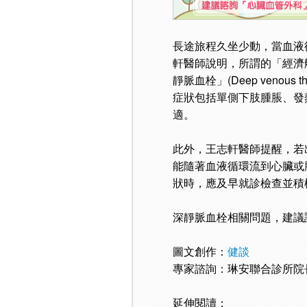
長途旅程久坐少動，當血液
軒醫師說明，所謂的「經濟
靜脈血栓」(Deep venous
症狀包括單側下肢腫脹、發
適。
此外，王志軒醫師提醒，若
能隨著血液循環流到心臟或
狀時，應及早就診檢查並積
深靜脈血栓相關問題，建議
圖文創作：
健談
專家諮詢：琳安聯合診所院
延伸閱讀：