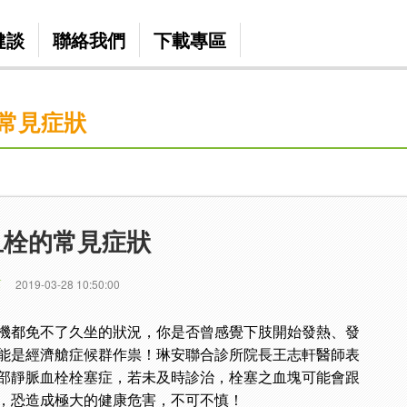
健談
聯絡我們
下載專區
常見症狀
血栓的常見症狀
篇
2019-03-28 10:50:00
機都免不了久坐的狀況，你是否曾感覺下肢開始發熱、發
能是經濟艙症候群作祟！琳安聯合診所院長王志軒醫師表
部靜脈血栓栓塞症，若未及時診治，栓塞之血塊可能會跟
，恐造成極大的健康危害，不可不慎！