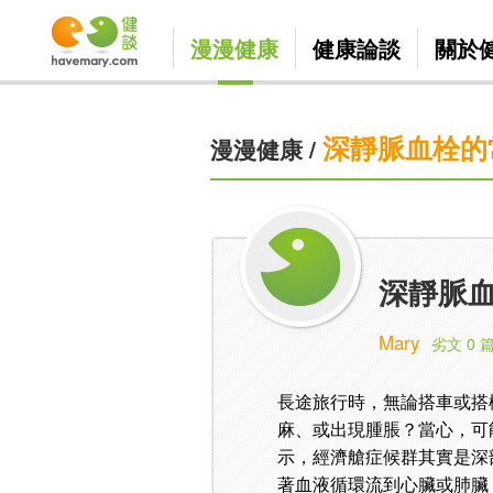
漫漫健康
健康論談
關於
深靜脈血栓的
漫漫健康
/
深靜脈
Mary
劣文 0 
長途旅行時，無論搭車或搭
麻、或出現腫脹？當心，可
示，經濟艙症候群其實是深
著血液循環流到心臟或肺臟