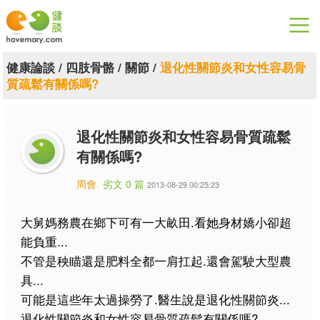
漫漫健康
健康論談
/
四肢骨骼
/
關節
/
退化性關節炎和女性容易骨
質疏鬆有關係嗎?
健康論談
關於健談
退化性關節炎和女性容易骨質疏鬆
有關係嗎?
聯絡我們
周會
劣文 0 篇
2013-08-29 00:25:23
下載專區
大舅媽務農在鄉下可有一大畝田.看她身材嬌小卻超
能負重...
不管是秧瞄還是肥料全都一肩扛起.還會駕駛大型農
具...
可能是這些年太過操勞了.醫生說是退化性關節炎...
退化性關節炎和女性容易骨質疏鬆有關係嗎?