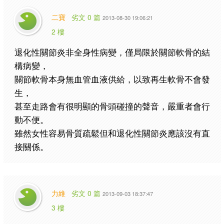
二寶
劣文 0 篇
2013-08-30 19:06:21
2 樓
退化性關節炎非全身性病變，僅局限於關節軟骨的結
構病變，
關節軟骨本身無血管血液供給，以致再生軟骨不會發
生，
甚至走路會有很明顯的骨頭碰撞的聲音，嚴重者會行
動不便。
雖然女性容易骨質疏鬆但和退化性關節炎應該沒有直
接關係。
力維
劣文 0 篇
2013-09-03 18:37:47
3 樓