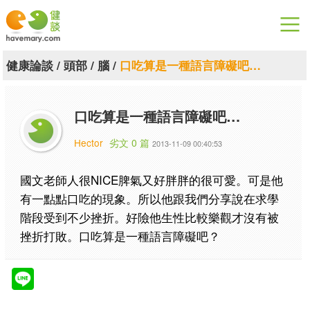
漫漫健康
健康論談
/
頭部
/
腦
/
口吃算是一種語言障礙吧…
健康論談
口吃算是一種語言障礙吧…
關於健談
Hector
劣文 0 篇
2013-11-09 00:40:53
聯絡我們
國文老師人很NICE脾氣又好胖胖的很可愛。可是他
下載專區
有一點點口吃的現象。所以他跟我們分享說在求學
階段受到不少挫折。好險他生性比較樂觀才沒有被
挫折打敗。口吃算是一種語言障礙吧？