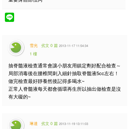
雪光
劣文 0 篇
2013-11-17 11:54:34
1 樓
抽脊髓液檢查通常會讓小朋友用鎮定劑好配合檢查～
局部消毒後在腰椎間刺入細針抽取脊髓液5cc左右！
做完檢查最好靜養然後記得多喝水~
正常人脊髓液每天都會循環再生所以抽出做檢查是沒
有大礙的~
琳達
劣文 0 篇
2013-11-19 13:11:03