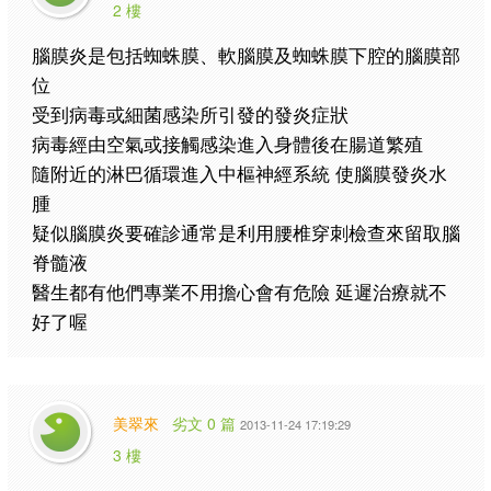
2 樓
腦膜炎是包括蜘蛛膜、軟腦膜及蜘蛛膜下腔的腦膜部
位
受到病毒或細菌感染所引發的發炎症狀
病毒經由空氣或接觸感染進入身體後在腸道繁殖
隨附近的淋巴循環進入中樞神經系統 使腦膜發炎水
腫
疑似腦膜炎要確診通常是利用腰椎穿刺檢查來留取腦
脊髓液
醫生都有他們專業不用擔心會有危險 延遲治療就不
好了喔
美翠來
劣文 0 篇
2013-11-24 17:19:29
3 樓