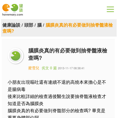
漫漫健康
健康論談
/
頭部
/
腦
/
腦膜炎真的有必要做到抽脊髓液檢
查嗎?
健康論談
關於健談
腦膜炎真的有必要做到抽脊髓液檢
查嗎?
聯絡我們
蜜雪兒
劣文 0 篇
2013-11-17 08:38:41
下載專區
小朋友出現嘔吐還有連續不退的高燒本來擔心是不
是腸病毒
後來比較詳細的檢查過後醫生說要抽脊髓液檢查才
知道是否為腦膜炎
腦膜炎真的有必要做到脊髓部分的檢查嗎? 畢竟是
重要身體部位阿