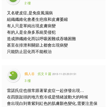
2 樓
又名硬皮症,是免疫風濕病
組織纖維化會產生疤痕和皮膚萎縮
有人只是單純出現皮膚病變
有的人是全身多系統受侵犯
造成肺纖維化而以呼吸困難或吞嚥困難
甚至在排泄和關節上都會出現病變
只能防止惡化而不能根治
餓人谷
劣文 0 篇
2013-11-23 20:31:51
3 樓
雷諾氏症也很常跟著鞏皮症一起併發出現…
在四肢趾頭的地方愈冷或是情緒波動大的時候
會出現白到青紫到紅色的肌膚顏色變化,需要注意保