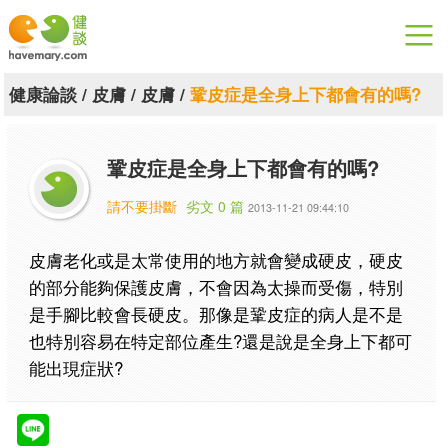
漫漫健康
健康論談
/
皮膚
/
皮膚
/
鞏皮症是全身上下都會有的嗎?
健康論談
鞏皮症是全身上下都會有的嗎?
關於健談
請不要掛斷
劣文 0 篇
2013-11-21 09:44:10
聯絡我們
皮膚老化或是太常使用的地方就會變成硬皮，硬皮
下載專區
的部分能夠保護皮膚，
不會因為太操而受傷，特別
是手腳比較會長硬皮。那像是鞏皮症的病人是不是
也特別容易在特定部位產生?還是說是全身上下都可
能出現症狀?