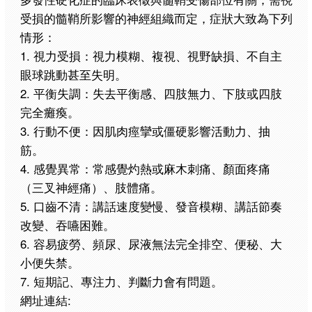
受損的髓鞘所影響的神經組織而定，症狀大致為下列
情形：
1. 視力受損：視力模糊、複視、視野缺損、不自主
眼球跳動甚至失明。
2. 平衡失調：失去平衡感、四肢無力、下肢或四肢
完全癱瘓。
3. 行動不便：因肌肉痙攣或僵硬影響活動力、抽
筋。
4. 感覺異常：常感覺灼熱或麻木刺痛、顏面疼痛
（三叉神經痛）、肢體痛。
5. 口齒不清：講話速度變慢、發音模糊、講話節奏
改變、吞嚥困難。
6. 容易疲勞、頻尿、尿液無法完全排空、便秘、大
小便失禁。
7. 短期記、專注力、判斷力會有問題。
網址連結: