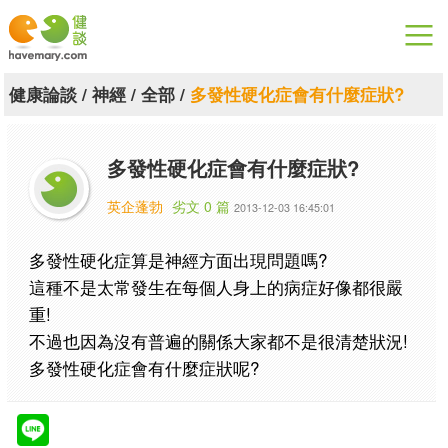
漫漫健康
健康論談
/
神經
/
全部
/
多發性硬化症會有什麼症狀?
健康論談
多發性硬化症會有什麼症狀?
關於健談
英企蓬勃
劣文 0 篇
2013-12-03 16:45:01
聯絡我們
多發性硬化症算是神經方面出現問題嗎?
下載專區
這種不是太常發生在每個人身上的病症好像都很嚴
重!
不過也因為沒有普遍的關係大家都不是很清楚狀況!
多發性硬化症會有什麼症狀呢?