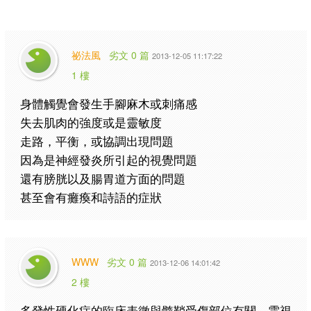
祕法風
劣文 0 篇
2013-12-05 11:17:22
1 樓
身體觸覺會發生手腳麻木或刺痛感
失去肌肉的強度或是靈敏度
走路，平衡，或協調出現問題
因為是神經發炎所引起的視覺問題
還有膀胱以及腸胃道方面的問題
甚至會有癱瘓和詩語的症狀
WWW
劣文 0 篇
2013-12-06 14:01:42
2 樓
多發性硬化症的臨床表徵與髓鞘受傷部位有關，需視