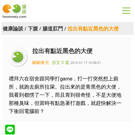
漫漫健康
健康論談
/
下腹
/
腸道肛門
/
拉出有點近黑色的大便
健康論談
拉出有點近黑色的大便
關於健談
翩翩春光
劣文 0 篇
2014-01-17 10:08:21
聯絡我們
禮拜六在宿舍跟同學打game，打一打突然想上廁
下載專區
所，就跑去廁所拉屎。拉出來的是青黑色的大便，
我看到都愣了一下，而且胃到很奇怪，不是大便地
那種臭味，但當時有點急著打遊戲，就趕快解決一
下衝回電腦前？