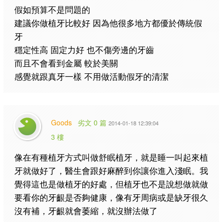
假如預算不是問題的
建議你做植牙比較好 因為他很多地方都優於傳統假
牙
穩定性高 固定力好 也不傷旁邊的牙齒
而且不會看到金屬 較於美關
感覺就跟真牙一樣 不用做活動假牙的清潔
Goods
劣文 0 篇
2014-01-18 12:39:04
3 樓
像在有種植牙方式叫做舒眠植牙，就是睡一叫起來植
牙就做好了，醫生會跟好麻醉到你讓你進入淺眠。我
覺得這也是做植牙的好處，但植牙也不是說想做就做
要看你的牙齦是否夠健康，像有牙周病或是缺牙很久
沒有補，牙齦就會萎縮，就沒辦法做了