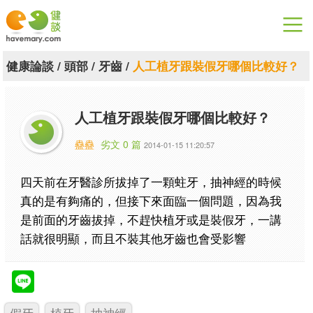
漫漫健康
健康論談
/
頭部
/
牙齒
/
人工植牙跟裝假牙哪個比較好？
健康論談
人工植牙跟裝假牙哪個比較好？
關於健談
蠱蠱
劣文 0 篇
2014-01-15 11:20:57
聯絡我們
四天前在牙醫診所拔掉了一顆蛀牙，抽神經的時候
下載專區
真的是有夠痛的，但接下來面臨一個問題，因為我
是前面的牙齒拔掉，不趕快植牙或是裝假牙，一講
話就很明顯，而且不裝其他牙齒也會受影響
假牙
植牙
抽神經