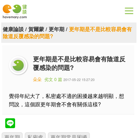
漫漫健康
健康論談
/
賀爾蒙
/
更年期
/
更年期是不是比較容易會有
陰道反覆感染的問題?
健康論談
關於健談
更年期是不是比較容易會有陰道反
覆感染的問題?
聯絡我們
朵朵
劣文 0 篇
2017-05-22 15:27:20
下載專區
覺得年紀大了，私密處不適的困擾越來越明顯，想
問說，這個跟更年期會不會有關係這樣?
更年期
私密處
更年期常見困擾