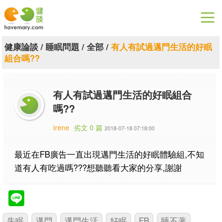
漫漫健康
健康論談
/
睡眠問題
/
全部
/
有人有試過邁門生活的好眠
組合嗎??
健康論談
關於健談
有人有試過邁門生活的好眠組合
嗎??
聯絡我們
Irene
劣文 0 篇
2018-07-18 07:18:00
下載專區
最近在FB廣告一直出現邁門生活的好眠體驗組,不知
道有人有吃過嗎???想聽聽看大家的分享,謝謝
失眠
邁門
邁門生活
好眠
FB
睡不著