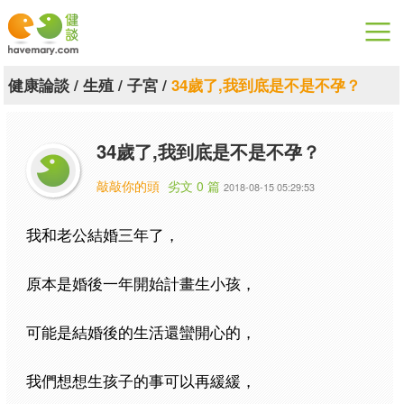
漫漫健康
健康論談
/
生殖
/
子宮
/
34歲了,我到底是不是不孕？
健康論談
34歲了,我到底是不是不孕？
關於健談
敲敲你的頭
劣文 0 篇
2018-08-15 05:29:53
聯絡我們
我和老公結婚三年了，
下載專區
原本是婚後一年開始計畫生小孩，
可能是結婚後的生活還蠻開心的，
我們想想生孩子的事可以再緩緩，