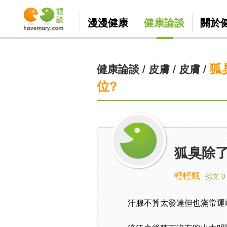
漫漫健康
健康論談
關於
狐
健康論談
/
皮膚
/
皮膚
/
位?
狐臭除
輕輕飄
劣文 0
汗腺不算太發達但也滿常運