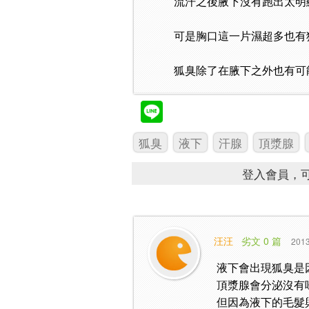
流汗之後腋下沒有跑出太明
可是胸口這一片濕超多也有
狐臭除了在腋下之外也有可
狐臭
液下
汗腺
頂漿腺
登入會員，可
汪汪
劣文 0 篇
2013
液下會出現狐臭是
頂漿腺會分泌沒有
但因為液下的毛髮