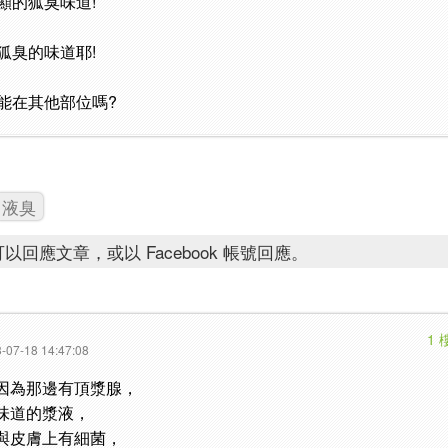
顯的狐臭味道!
狐臭的味道耶!
能在其他部位嗎?
液臭
以回應文章，或以 Facebook 帳號回應。
1 
-07-18 14:47:08
因為那邊有頂漿腺，
味道的漿液，
與皮膚上有細菌，