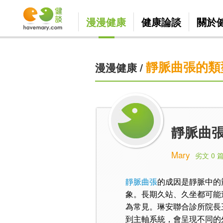
漫漫健康
健康論談
關於
靜脈曲張的類
漫漫健康
/
靜脈曲張
Mary
劣文 0 
靜脈曲張
的成因是靜脈中的
象。長期久站、久坐都可能
為常見。琳安聯合診所院長
到主軸系統，會呈現不同的