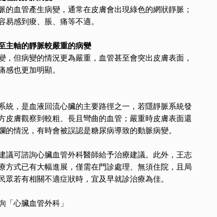
脈的血管產生病變，通常在皮膚會出現綠色的網狀靜脈；
容易感到痠、脹、痛等不適。
至主軸的靜脈較嚴重的病變
變，但病變的情況更為嚴重，血管甚至會突出皮膚表面，
痛感也更加明顯。
系統，是血液回流心臟的主要路徑之一，若隱靜脈系統發
方皮膚觀察到較粗、長且彎曲的血管；嚴重時皮膚表面還
爛的情況，有時會被誤認是糖尿病導致的動脈病變。
建議可諮詢心臟血管外科醫師給予治療建議。此外，王志
療方式已有大幅進展，僅需在門診處理、無須住院，且局
民眾若有相關不適症狀時，宜及早就診治療為佳。
詢「心臟血管外科」