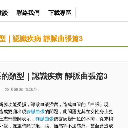
健談
聯絡我們
下載專區
型｜認識疾病 靜脈曲張篇3
的類型｜認識疾病 靜脈曲張篇3
篇
2018-05-30 13:38:24
瓣膜功能受損，導致血液滯留，造成血管的「曲張」現
造成雙腿出現
靜脈曲張
的問題，此問題尤其在女性身上更
王志軒醫師表示，
靜脈曲張
依據病變部位的不同，從末梢
外觀，嚴重時除了痠、脹、痛感等不適感外，甚至會造成