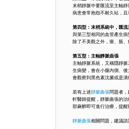
末梢靜脈中要匯流至主軸靜
病患會常抱怨不耐久站，且
第四型：末梢系統中，匯流
與第三型相同的血管產生病
除了不美觀之外，痠、脹、
第五型：主軸靜脈曲張
主軸靜脈系統，又稱隱靜脈
生病變，會在小腿內側、後
會觀察到黑色素沈澱或是潰
若有上述
靜脈曲張
問題者，
軒醫師提醒，靜脈曲張的治
部麻醉即可進行治療，提醒
靜脈曲張
相關問題，建議諮