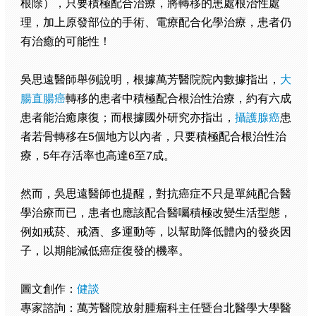
根除），只要積極配合治療，將轉移的患處根治性處
理，加上原發部位的手術、電療配合化學治療，患者仍
有治癒的可能性！
吳思遠醫師舉例說明，根據萬芳醫院院內數據指出，
大
腸直腸癌
轉移的患者中積極配合根治性治療，約有六成
患者能治癒康復；而根據國外研究亦指出，
攝護腺癌
患
者若骨轉移在5個地方以內者，只要積極配合根治性治
療，5年存活率也高達6至7成。
然而，吳思遠醫師也提醒，對抗癌症不只是單純配合醫
學治療而已，患者也應該配合醫囑積極改變生活型態，
例如戒菸、戒酒、多運動等，以幫助降低體內的發炎因
子，以期能減低癌症復發的機率。
圖文創作：
健談
專家諮詢：萬芳醫院放射腫瘤科主任暨台北醫學大學醫