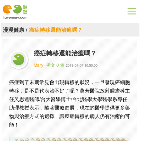
漫漫健康
漫漫健康
/
癌症轉移還能治癒嗎？
健康論談
癌症轉移還能治癒嗎？
關於健談
Mary
劣文 0 篇
2019-04-07 10:50:00
聯絡我們
癌症到了末期常見會出現轉移的狀況，一旦發現癌細胞
下載專區
轉移，是不是代表治不好了呢？萬芳醫院放射腫瘤科主
任吳思遠醫師/台大醫學博士/台北醫學大學醫學系專任
助理教授表示，隨著醫療進展，現在的醫學提供更多藥
物與治療方式的選擇，讓癌症轉移的病人仍有治癒的可
能！