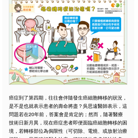
癌症到了第四期，往往會伴隨發生癌細胞轉移的狀況，
是不是也就表示患者的壽命將盡？吳思遠醫師表示，這
問題若在20年前，答案會是肯定的；然而，隨著醫療
技術日新月異，現在癌症患者即便面臨癌細胞轉移的困
境，若轉移部位為侷限性（可切除、電燒、或放射治療