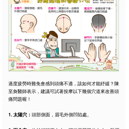
過度疲勞時難免會感到頭痛不適，該如何才能紓緩？陳
至奐醫師表示，建議可試著按摩以下幾個穴道來改善頭
痛問題喔！
1. 太陽穴：
頭部側面，眉毛外側凹陷處。