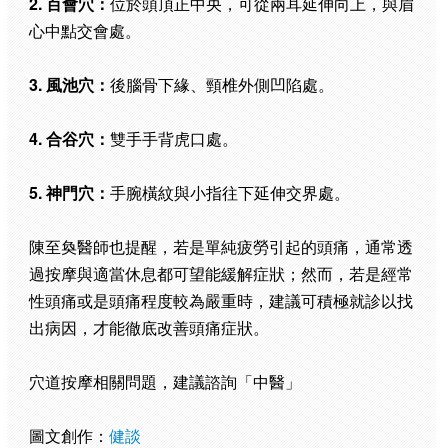
2. 百會穴：
位於頭頂正中央，可從兩耳延伸向上，與眉
心中點交會處。
3. 風池穴：
後腦骨下緣、頸椎外側凹陷處。
4. 合谷穴：
雙手手背虎口處。
5. 神門穴：
手腕橫紋與小指往下延伸交界處。
陳至奐醫師也提醒，若是單純疲勞引起的頭痛，通常透
過按摩與適當休息都可望能緩解症狀；然而，若是經常
性頭痛或是頭痛程度較為嚴重時，建議可積極就診以找
出病因，才能徹底改善頭痛症狀。
穴道按摩相關問題，建議諮詢「中醫」
圖文創作：
健談