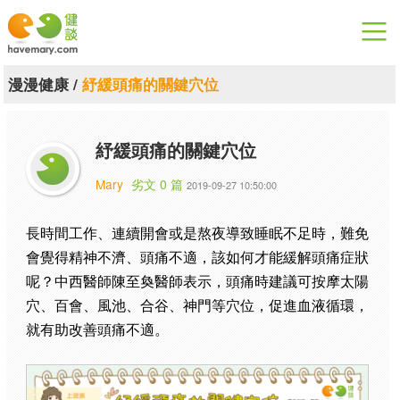
漫漫健康
漫漫健康
/
紓緩頭痛的關鍵穴位
健康論談
紓緩頭痛的關鍵穴位
關於健談
Mary
劣文 0 篇
2019-09-27 10:50:00
聯絡我們
長時間工作、連續開會或是熬夜導致睡眠不足時，難免
下載專區
會覺得精神不濟、頭痛不適，該如何才能緩解頭痛症狀
呢？中西醫師陳至奐醫師表示，頭痛時建議可按摩太陽
穴、百會、風池、合谷、神門等穴位，促進血液循環，
就有助改善頭痛不適。