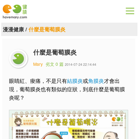
漫漫健康
漫漫健康
/
什麼是葡萄膜炎
健康論談
什麼是葡萄膜炎
關於健談
Mary
劣文 0 篇
2014-07-24 22:14:44
聯絡我們
眼睛紅、痠痛，不是只有
結膜炎
或
角膜炎
才會出
下載專區
現，葡萄膜炎也有類似的症狀，到底什麼是葡萄膜
炎呢？