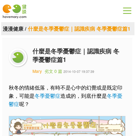
漫漫健康
漫漫健康
/
什麼是冬季憂鬱症｜認識疾病 冬季憂鬱症篇1
健康論談
什麼是冬季憂鬱症｜認識疾病 冬
關於健談
季憂鬱症篇1
聯絡我們
Mary
劣文 0 篇
2014-10-07 19:37:39
下載專區
秋冬的情緒低落，有時不是心中的幻覺或是既定印
象，可能是
冬季憂鬱症
造成的，到底什麼是
冬季憂
鬱症
呢？