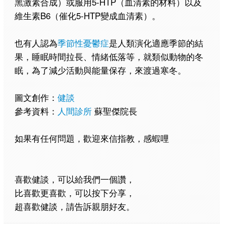
黑激素合成）或服用5-HTP（血清素的材料）以及
維生素B6（催化5-HTP變成血清素）。
也有人認為
季節性憂鬱症
是人類演化適應季節的結
果，睡眠時間拉長、情緒低落等，就類似動物的冬
眠，為了減少活動與能量保存，來渡過寒冬。
圖文創作：
健談
參考資料：
人間診所
蘇聖傑院長
如果有任何問題，歡迎來信指教，感蝦哩
喜歡健談，可以給我們一個讚，
比喜歡更喜歡，可以按下分享，
超喜歡健談，請告訴親朋好友。