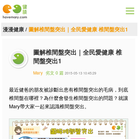
漫漫健康
漫漫健康
/
圖解椎間盤突出｜全民愛健康 椎間盤突出1
健康論談
圖解椎間盤突出｜全民愛健康 椎
關於健談
間盤突出1
聯絡我們
Mary
劣文 0 篇
2015-05-13 10:45:29
下載專區
最近健爸的朋友被診斷出患有椎間盤突出的毛病，到底
椎間盤在哪裡？為什麼會發生椎間盤突出的問題？就讓
Mary帶大家一起來認識椎間盤突出。