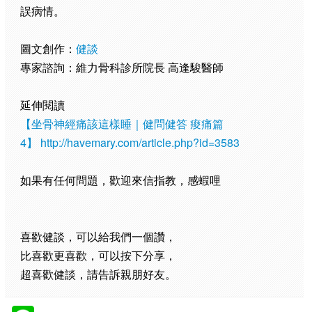
誤病情。
圖文創作：
健談
專家諮詢：維力骨科診所院長 高逢駿醫師
延伸閱讀
【坐骨神經痛該這樣睡｜健問健答 痠痛篇
4】
http://havemary.com/article.php?id=3583
如果有任何問題，歡迎來信指教，感蝦哩
喜歡健談，可以給我們一個讚，
比喜歡更喜歡，可以按下分享，
超喜歡健談，請告訴親朋好友。