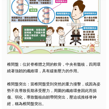
椎間盤：位於脊椎體之間的軟骨，中央有髓核，四周環
繞著強韌的纖維環，具有緩衝壓力的作用。
椎間盤突出：當椎間盤受到突然的重力撞擊，或因為姿
勢不良導致長期承受壓力，周圍的纖維環會因此而損
傷、弱化，導致髓核由韌帶間突出，壓迫或推移脊神
經，稱為椎間盤突出。