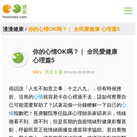
漫漫健康
漫漫健康
/
你的心情OK嗎？｜ 全民愛健康 心理篇5
健康論談
你的心情OK嗎？｜ 全民愛健康
關於健談
心理篇5
聯絡我們
Mary
劣文 0 篇
2016-06-23 00:55:02
下載專區
俗話說「人生不如意之事，十之八九」，但有時候挫
折、沮喪的
心情
就容易卡在心裡過不去，該如何察覺自
己可能需要幫助了？試著花個一分鐘瞭解一下自己的
心
情
指數吧！長庚醫院專任臨床心理師吳家碩表示，情緒
雖看不到、摸不到，但是長期的負面情緒對健康影響甚
鉅，呼籲民眾正視情緒困擾並適當尋求協助。若自覺無