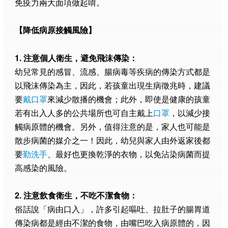
免疫力兩大面項做起唷。
【降低病原接觸風險】
1. 注意個人衛生，避免飛沫傳染：
幼兒常見的感冒、流感、腸病毒等疾病的傳染方式都是
以飛沫傳染為主，因此，若孩童出現生病徵兆時，建議
要
戴口罩
來減少散播的機會；此外，即使是健康的孩童
若有出入人多的公共場所也可自主戴上
口罩
，以減少接
觸病原體的機會。另外，值得注意的是，家人也可能是
散步病菌的媒介之一！因此，幼兒與家人由外返家後都
要
勤洗手
、最好也更換乾淨的衣物，以免沾染病菌而提
高感染的風險。
2. 注意飲食衛生，不吃不潔食物：
俗話說「病由口入」，許多引起嘔吐、拉肚子的腸胃道
傳染病都是經由不潔的食物，由嘴巴吃入病原體的，因