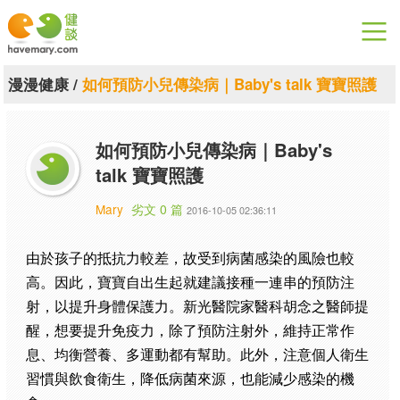
漫漫健康
漫漫健康
/
如何預防小兒傳染病｜Baby's talk 寶寶照護
健康論談
如何預防小兒傳染病｜Baby's
關於健談
talk 寶寶照護
聯絡我們
Mary
劣文 0 篇
2016-10-05 02:36:11
下載專區
由於孩子的抵抗力較差，故受到病菌感染的風險也較
高。因此，寶寶自出生起就建議接種一連串的預防注
射，以提升身體保護力。新光醫院家醫科胡念之醫師提
醒，想要提升免疫力，除了預防注射外，維持正常作
息、均衡營養、多運動都有幫助。此外，注意個人衛生
習慣與飲食衛生，降低病菌來源，也能減少感染的機