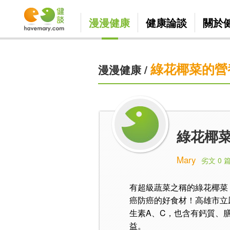
漫漫健康
健康論談
關於
綠花椰菜的營
漫漫健康
/
綠花椰菜
Mary
劣文 0 
有超級蔬菜之稱的綠花椰菜
癌防癌的好食材！高雄市立
生素A、C，也含有鈣質、
益。