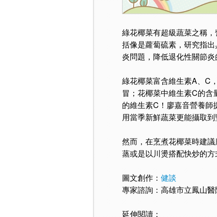
綠花椰菜有超級蔬菜之稱，
括像是蘿蔔硫素，研究指出
炎問題，降低退化性關節炎
綠花椰菜富含維生素A、C
冒；花椰菜中維生素C的含
的維生素C！廖嘉音營養師
用當季新鮮蔬菜更能攝取到
然而，在烹煮花椰菜時建議
蒸或是以川燙搭配快炒的方
圖文創作：
健談
專家諮詢：高雄市立鳳山醫
延伸閱讀：