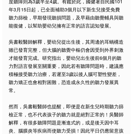
度聽障則為3歲半至4歲。有鑑於此，國健署自民國101
年3月15日起，已全面補助3個月以下新生兒接受免費
聽力篩檢，早期發現聽損問題，及早藉由聽覺輔具與聽
能復健，以幫助嬰幼兒擁有正常的語言認知發展。
吳書毅醫師解釋，嬰幼兒從出生後，其周邊的耳蝸構造
雖已發育完整，但大腦的聽覺中樞仍會因受到外界刺激
才能發育完成。研究指出，嬰幼兒出生後前6個月的聽
力對語言發展至關重要，因此若有聽障問題時，建議應
積極接受聽力治療，若遲至3歲以後人腦可塑性變差，
聽力矯正也會相對困難，恐造成永久性的聽力發展異
常。
然而，吳書毅醫師也提醒，即便是在新生兒時期聽力篩
檢正常，也不代表孩子的聽力就是絕對正常的！吳醫師
解釋，有很多聽障問題是漸進式的，或是後天因中耳
炎、腦膜炎等疾病而使聽力受損！因此平日仍應留意孩