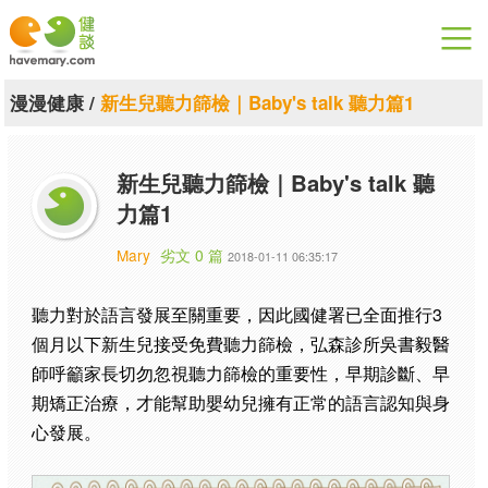
漫漫健康
漫漫健康
/
新生兒聽力篩檢｜Baby's talk 聽力篇1
健康論談
新生兒聽力篩檢｜Baby's talk 聽
關於健談
力篇1
聯絡我們
Mary
劣文 0 篇
2018-01-11 06:35:17
下載專區
聽力對於語言發展至關重要，因此國健署已全面推行3
個月以下新生兒接受免費聽力篩檢，弘森診所吳書毅醫
師呼籲家長切勿忽視聽力篩檢的重要性，早期診斷、早
期矯正治療，才能幫助嬰幼兒擁有正常的語言認知與身
心發展。