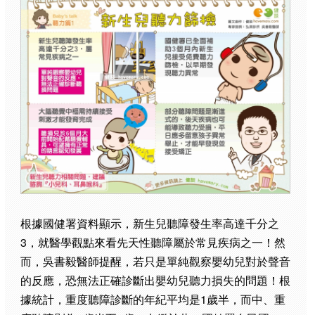
根據國健署資料顯示，新生兒聽障發生率高達千分之
3，就醫學觀點來看先天性聽障屬於常見疾病之一！然
而，吳書毅醫師提醒，若只是單純觀察嬰幼兒對於聲音
的反應，恐無法正確診斷出嬰幼兒聽力損失的問題！根
據統計，重度聽障診斷的年紀平均是1歲半，而中、重