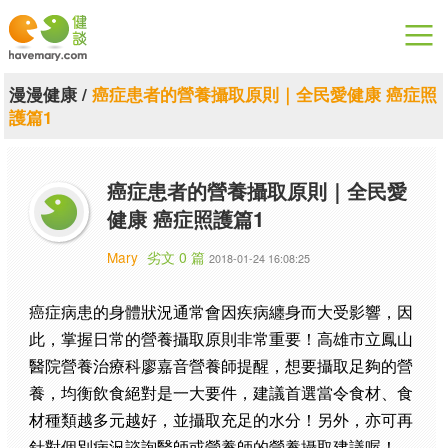
漫漫健康
漫漫健康
/
癌症患者的營養攝取原則｜全民愛健康 癌症照
護篇1
健康論談
關於健談
癌症患者的營養攝取原則｜全民愛
健康 癌症照護篇1
聯絡我們
Mary
劣文 0 篇
2018-01-24 16:08:25
下載專區
癌症病患的身體狀況通常會因疾病纏身而大受影響，因
此，掌握日常的營養攝取原則非常重要！高雄市立鳳山
醫院營養治療科廖嘉音營養師提醒，想要攝取足夠的營
養，均衡飲食絕對是一大要件，建議首選當令食材、食
材種類越多元越好，並攝取充足的水分！另外，亦可再
針對個別病況諮詢醫師或營養師的營養攝取建議喔！