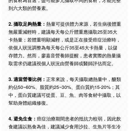
的食材為首選，盡可能多元攝取不同的食材，才能完整
到六大類的營養素。
2. 攝取足夠熱量：
熱量可提供體力來源，若生病後體重
無嚴重減輕時，建議每天每公斤體重應攝取25至35大
卡熱量；若體重明顯減輕，或是正在接受癌症治療時，
依個人狀況調整為每天每公斤35至45大卡熱量，以儲
存體力。然而，廖嘉音營養師提醒，患者實際的熱量攝
取需求仍建議視個人狀況由營養師或醫師評估而定。
3. 適當營養比例：
正常來說，每天攝取總熱量中，醣類
約佔50~60%、脂質約25~30%、蛋白質約15-20%；其
中，蛋白質建議可從蛋、豆、魚、肉等食材中攝取，以
幫助身體組織修復。
4. 避免生食：
癌症治療期間患者的抵抗力較弱，因此飲
食建議以熟食為佳，
建議減少食用沙拉、生魚片等生冷