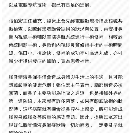
以及電腦導航技術，都已有長足的進展。
張伯宏主任補充，臨床上會先經電腦斷層掃描及核磁共
振檢查，以瞭解患者顱骨缺損的狀況與位置，再安排鼻
竇內視鏡手術輔以電腦導航系統進行手術修補；相較於
傳統開顱手術，鼻微創內視鏡鼻竇修補手術的手術時間
短、傷口小、復原快，修補的成功率可高達九成，亦可
減少術後併發症的風險，實為患者福音。
腦脊髓液鼻漏不僅會造成身體與生活上的不適，且可能
隱藏嚴重的健康危機！張伯宏主任表示，腦部構造必須
無菌，而鼻子主要功能為呼吸之通道，也是接觸外界的
第一道防線，本來就有許多菌落，如果有顱底缺損的狀
況時，這些病菌就有機會從鼻腔往上感染，將可能造成
腦膜炎或腦炎等嚴重的感染問題。因此，提醒民眾若出
現疑似腦脊髓液鼻漏症狀時，切勿輕忽，一定要及早就
醫診治為佳。