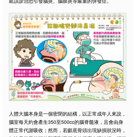
延誤診治恐引發腦炎、腦膜炎等嚴重的併發症。
人體大腦本身是一個密閉的結構，以正常成年人來說，
腦室每天約會產生350至500cc的腦脊髓液，且會由身
體正常代謝吸收；然而，若顱底骨頭出現缺損狀況時，