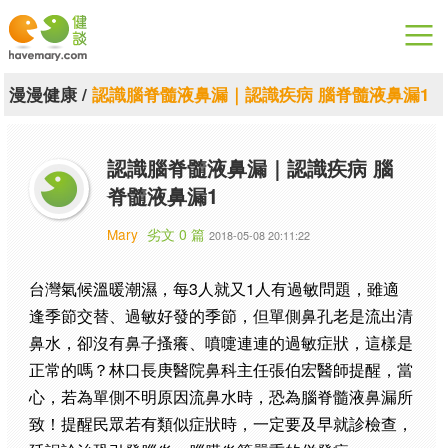
漫漫健康
漫漫健康
/
認識腦脊髓液鼻漏｜認識疾病 腦脊髓液鼻漏1
健康論談
認識腦脊髓液鼻漏｜認識疾病 腦
關於健談
脊髓液鼻漏1
聯絡我們
Mary
劣文 0 篇
2018-05-08 20:11:22
下載專區
台灣氣候溫暖潮濕，每3人就又1人有過敏問題，雖適
逢季節交替、過敏好發的季節，但單側鼻孔老是流出清
鼻水，卻沒有鼻子搔癢、噴嚏連連的過敏症狀，這樣是
正常的嗎？林口長庚醫院鼻科主任張伯宏醫師提醒，當
心，若為單側不明原因流鼻水時，恐為腦脊髓液鼻漏所
致！提醒民眾若有類似症狀時，一定要及早就診檢查，