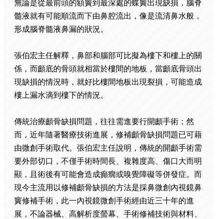
無論是從最前頭的額竇到最深處的蝶竇出現缺損，腦脊
髓液就有可能順流而下由鼻腔流出，像是流清鼻水般，
形成腦脊髓液鼻漏的狀況。
張伯宏主任解釋，鼻部和腦部可比擬為樓下和樓上的關
係，而顱底的骨頭就相當於樓間的地板，當顱底骨頭出
現缺損的情況時，就好比樓間地板出現裂損，可能造成
樓上漏水滴到樓下的情況。
傳統治療顱骨缺損問題，往往需進要行開顱手術；然
而，近年隨著醫療技術進展，修補顱骨缺損問題已可藉
由微創手術取代。張伯宏主任說明，傳統的開顱手術需
要外部切口，不僅手術時間長、複雜度高、傷口大而明
顯，且術後有可能會造成癲癇或嗅覺障礙等併發症。而
現今主流用以修補顱骨缺損的方法是採鼻微創內視鏡鼻
竇修補手術，此一內視鏡微創手術經由近三十年的進
展，不論器械、高解析度螢幕、手術修補技術與材料、