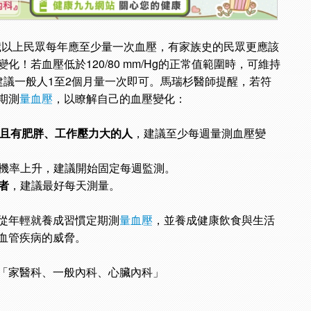
 歲以上民眾每年應至少量一次血壓，有家族史的民眾更應該
！若血壓低於120/80 mm/Hg的正常值範圍時，可維持
建議一般人1至2個月量一次即可。馬瑞杉醫師提醒，若符
期測
量血壓
，以瞭解自己的血壓變化：
，且有肥胖、工作壓力大的人
，建議至少每週量測血壓變
機率上升，建議開始固定每週監測。
者
，建議最好每天測量。
從年輕就養成習慣定期測
量血壓
，並養成健康飲食與生活
血管疾病的威脅。
「家醫科、一般內科、心臟內科」