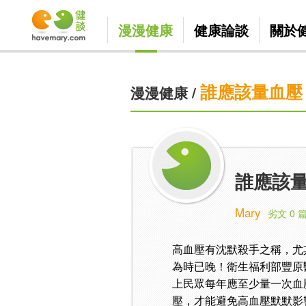
漫漫健康
健康論談
關於
誰應該量血壓
漫漫健康
/
誰應該量
Mary
劣文 0 
高血壓有沈默殺手之稱，尤
為時已晚！衛生福利部豐原
上民眾每年應至少量一次血
壓，才能避免高血壓默默影