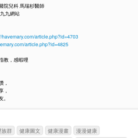
醫院兒科 馬瑞杉醫師
康九九網站
://havemary.com/article.php?id=4703
avemary.com/article.php?id=4825
指教，感蝦哩
讚，
享，
友。
壓族群
健康圖文
健康漫畫
漫漫健康