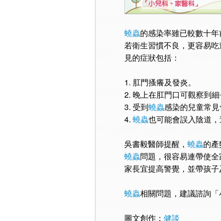
蟯蟲
的感染率雖已較數十年
若衛生習慣不良，更容易吃
見的症狀包括：
1. 肛門搔癢及發炎。
2. 晚上在肛門口可觀察到
3. 受到
蟯蟲
感染的兒童常見
4.
蟯蟲
也可能會誤入陰道，
吳書毅醫師提醒，
蟯蟲
的產
蟯蟲
問題，很容易連帶使全
家長宜提高警覺，並帶孩子
蟯蟲
相關問題，建議諮詢「
圖文創作：
健談