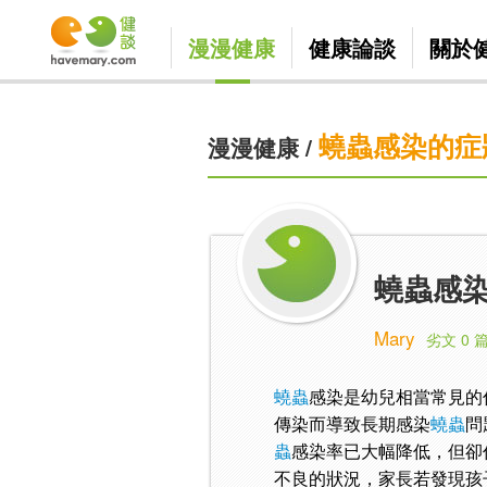
漫漫健康
健康論談
關於
蟯蟲感染的症
漫漫健康
/
蟯蟲感染
Mary
劣文 0 
蟯蟲
感染是幼兒相當常見的
傳染而導致長期感染
蟯蟲
問
蟲
感染率已大幅降低，但卻
不良的狀況，家長若發現孩