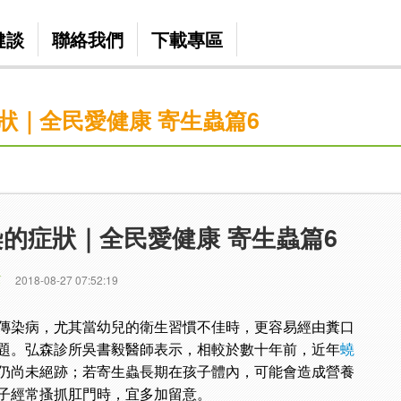
健談
聯絡我們
下載專區
狀｜全民愛健康 寄生蟲篇6
的症狀｜全民愛健康 寄生蟲篇6
篇
2018-08-27 07:52:19
傳染病，尤其當幼兒的衛生習慣不佳時，更容易經由糞口
題。弘森診所吳書毅醫師表示，相較於數十年前，近年
蟯
仍尚未絕跡；若寄生蟲長期在孩子體內，可能會造成營養
子經常搔抓肛門時，宜多加留意。