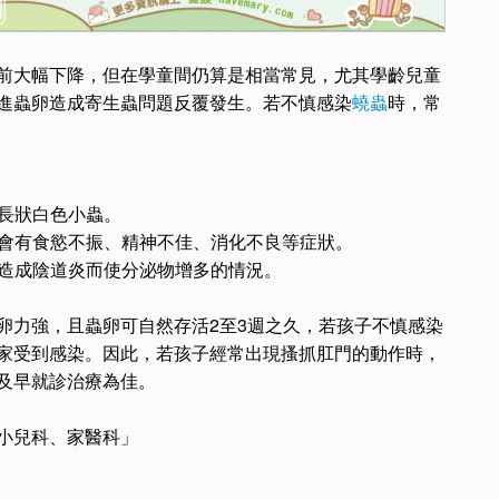
前大幅下降，但在學童間仍算是相當常見，尤其學齡兒童
進蟲卵造成寄生蟲問題反覆發生。若不慎感染
蟯蟲
時，常
細長狀白色小蟲。
會有食慾不振、精神不佳、消化不良等症狀。
造成陰道炎而使分泌物增多的情況。
卵力強，且蟲卵可自然存活2至3週之久，若孩子不慎感染
家受到感染。因此，若孩子經常出現搔抓肛門的動作時，
及早就診治療為佳。
小兒科、家醫科」