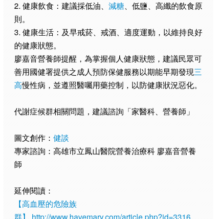
2. 健康飲食：建議採低油、
減糖
、低鹽、高纖的飲食原
則。
3. 健康生活：及早戒菸、戒酒、適度運動，以維持良好
的健康狀態。
廖嘉音營養師提醒，為掌握個人健康狀態，建議民眾可
善用國健署提供之成人預防保健服務以期能早期發現
三
高
慢性病，並遵照醫囑用藥控制，以防健康狀況惡化。
代謝症候群相關問題，建議諮詢「家醫科、營養師」
圖文創作：
健談
專家諮詢：高雄市立鳳山醫院營養治療科 廖嘉音營養
師
延伸閱讀：
【高血壓的危險族
群】
http://www.havemary.com/article.php?id=3316