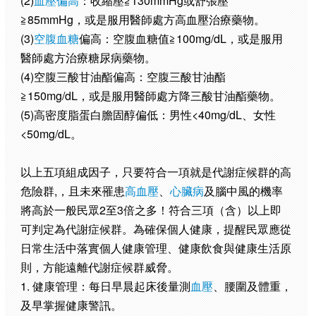
(2)
血壓偏高
：收縮壓≧130mmHg或舒張壓
≧85mmHg，或是服用醫師處方高血壓治療藥物。
(3)
空腹血糖
偏高：空腹血糖值≧100mg/dL，或是服用
醫師處方治療糖尿病藥物。
(4)空腹三酸甘油酯偏高：空腹三酸甘油酯
≧150mg/dL，或是服用醫師處方降三酸甘油酯藥物。
(5)高密度脂蛋白膽固醇偏低：男性<40mg/dL、女性
<50mg/dL。
以上五項組成因子，只要符合一項就是代謝症候群的高
危險群,，且未來罹患
高血壓
、
心臟病
及腦中風的機率
將高於一般民眾2至3倍之多！符合三項（含）以上即
可判定為代謝症候群。為確保個人健康，提醒民眾應從
日常生活中落實個人健康管理、健康飲食與健康生活原
則，方能遠離代謝症候群威脅。
1. 健康管理：每日早晨起床後量測
血壓
、腰圍及體重，
及早掌握健康警訊。