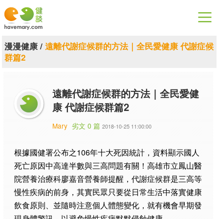
漫漫健康
漫漫健康
/
遠離代謝症候群的方法｜全民愛健康 代謝症候
群篇2
健康論談
關於健談
遠離代謝症候群的方法｜全民愛健
康 代謝症候群篇2
聯絡我們
Mary
劣文 0 篇
2018-10-25 11:00:00
下載專區
根據國健署公布之106年十大死因統計，資料顯示國人
死亡原因中高達半數與三高問題有關！高雄市立鳳山醫
院營養治療科廖嘉音營養師提醒，代謝症候群是三高等
慢性疾病的前身，其實民眾只要從日常生活中落實健康
飲食原則、並隨時注意個人體態變化，就有機會早期發
現身體警訊，以避免慢性疾病默默侵蝕健康。