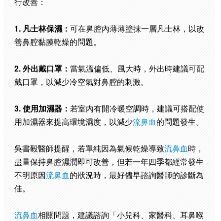
行改善：
1. 凡士林保濕：
可在鼻腔內薄薄塗抹一層凡士林，以改
善鼻腔黏膜乾燥的問題。
2. 外出戴口罩：
當氣溫偏低、風大時，外出時建議可配
戴口罩，以減少冷空氣對鼻腔的刺激。
3. 使用加濕器：
若室內有開冷暖空調時，建議可搭配使
用加濕器來提高環境濕度，以減少
流
鼻血
的問題發生。
吳書毅醫師提醒，若單純因為氣候乾燥導致
流鼻血
時，
盡量保持鼻腔濕潤即可改善，但若一年四季都經常發生
不明原因
流鼻血
的狀況時，最好儘早諮詢醫師的診斷為
佳。
流鼻血
相關問題，建議諮詢「小兒科、家醫科、耳鼻喉