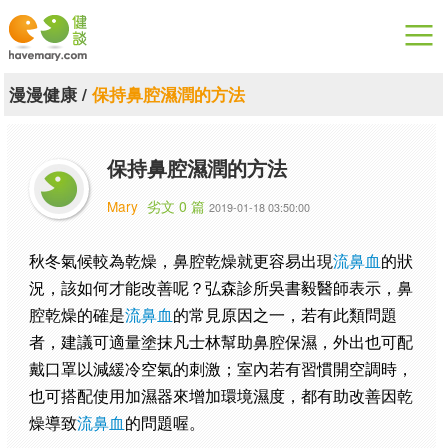
漫漫健康
漫漫健康
/
保持鼻腔濕潤的方法
健康論談
保持鼻腔濕潤的方法
關於健談
Mary
劣文 0 篇
2019-01-18 03:50:00
聯絡我們
秋冬氣候較為乾燥，鼻腔乾燥就更容易出現
流鼻血
的狀
下載專區
況，該如何才能改善呢？弘森診所吳書毅醫師表示，鼻
腔乾燥的確是
流鼻血
的常見原因之一，若有此類問題
者，建議可適量塗抹凡士林幫助鼻腔保濕，外出也可配
戴口罩以減緩冷空氣的刺激；室內若有習慣開空調時，
也可搭配使用加濕器來增加環境濕度，都有助改善因乾
燥導致
流鼻血
的問題喔。