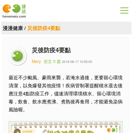
漫漫健康
漫漫健康
/
災後防疫4要點
健康論談
災後防疫4要點
關於健談
Mary
劣文 0 篇
2019-08-17 10:50:00
聯絡我們
最近不少颱風、豪雨來襲，若淹水過後，更要留心環境
下載專區
清潔，以免爆發其他疫情！疾病管制署提醒積水退去後
應注意4點防疫工作，儘速清理環境積水、留心環境消
毒，飲食、飲水應煮沸、煮熟後再食用，才能避免染病
風險喔。