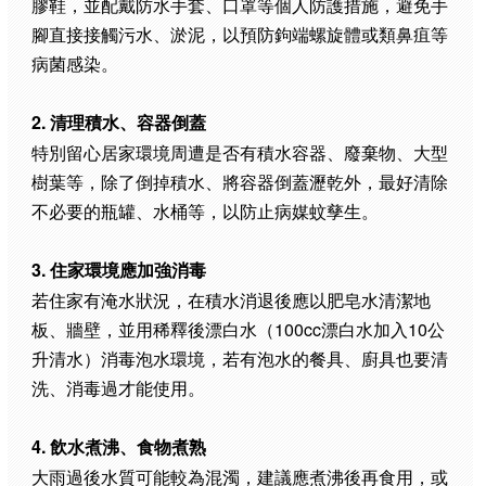
膠鞋，並配戴防水手套、口罩等個人防護措施，避免手
腳直接接觸污水、淤泥，以預防鉤端螺旋體或類鼻疽等
病菌感染。
2. 清理積水、容器倒蓋
特別留心居家環境周遭是否有積水容器、廢棄物、大型
樹葉等，除了倒掉積水、將容器倒蓋瀝乾外，最好清除
不必要的瓶罐、水桶等，以防止病媒蚊孳生。
3. 住家環境應加強消毒
若住家有淹水狀況，在積水消退後應以肥皂水清潔地
板、牆壁，並用稀釋後漂白水（100cc漂白水加入10公
升清水）消毒泡水環境，若有泡水的餐具、廚具也要清
洗、消毒過才能使用。
4. 飲水煮沸、食物煮熟
大雨過後水質可能較為混濁，建議應煮沸後再食用，或