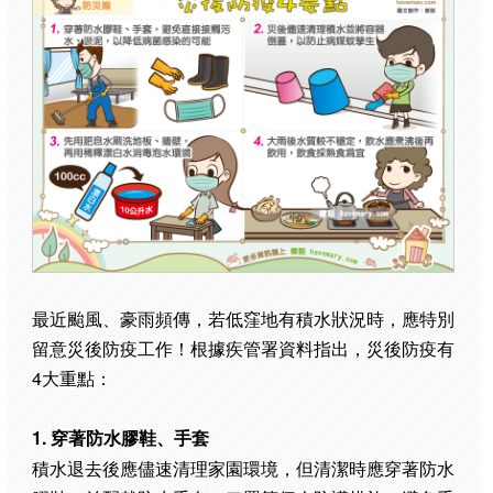
最近颱風、豪雨頻傳，若低窪地有積水狀況時，應特別
留意災後防疫工作！根據疾管署資料指出，災後防疫有
4大重點：
1. 穿著防水膠鞋、手套
積水退去後應儘速清理家園環境，但清潔時應穿著防水