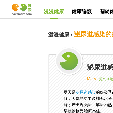
漫漫健康
健康論談
關於
泌尿道感染的
漫漫健康
/
泌尿道
Mary
劣文 0 
夏天是
泌尿道感染
的好發季
醒，天氣熱更要多補充水分
能；若出現頻尿、解尿灼熱
早就診接受治療為佳。