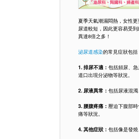
夏季天氣潮濕悶熱，女性更
尿道較短，因此更容易受到
異達8倍之多！
泌尿道感染
的常見症狀包括
1. 排尿不適：
包括頻尿、急
道口出現分泌物等狀況。
2. 尿液異常：
包括尿液混濁
3. 腰腹疼痛：
壓迫下腹部時
痛等狀況。
4. 其他症狀：
包括像是發燒