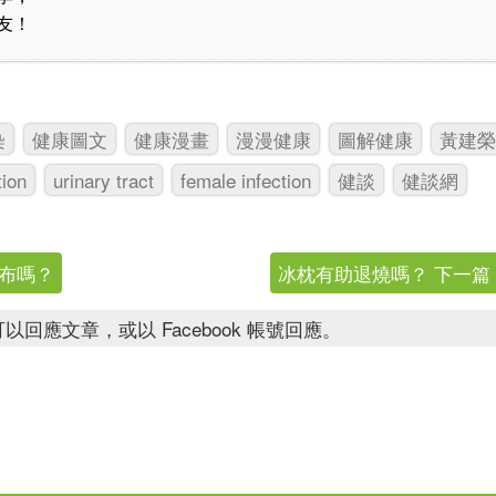
友！
染
健康圖文
健康漫畫
漫漫健康
圖解健康
黃建榮
tion
urinary tract
female infection
健談
健談網
貼布嗎？
冰枕有助退燒嗎？ 下一篇
以回應文章，或以 Facebook 帳號回應。