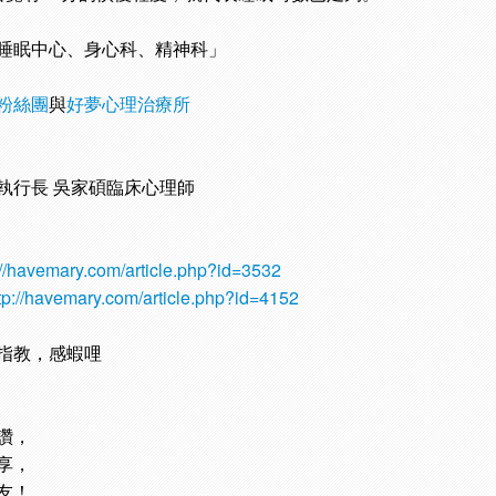
睡眠中心、身心科、精神科」
粉絲團
與
好夢心理治療所
執行長 吳家碩臨床心理師
://havemary.com/article.php?id=3532
tp://havemary.com/article.php?id=4152
指教，感蝦哩
讚，
享，
友！