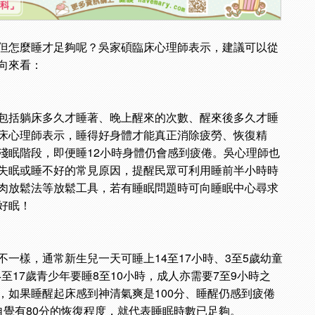
但怎麼睡才足夠呢？吳家碩臨床心理師表示，建議可以從
向來看：
包括躺床多久才睡著、晚上醒來的次數、醒來後多久才睡
床心理師表示，睡得好身體才能真正消除疲勞、恢復精
淺眠階段，即便睡12小時身體仍會感到疲倦。吳心理師也
失眠或睡不好的常見原因，提醒民眾可利用睡前半小時時
肉放鬆法等放鬆工具，若有睡眠問題時可向睡眠中心尋求
好眠！
一樣，通常新生兒一天可睡上14至17小時、3至5歲幼童
4至17歲青少年要睡8至10小時，成人亦需要7至9小時之
，如果睡醒起床感到神清氣爽是100分、睡醒仍感到疲倦
自覺有80分的恢復程度，就代表睡眠時數已足夠。