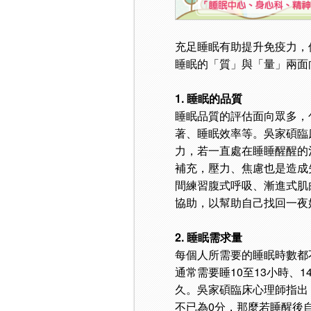
充足睡眠有助提升免疫力，
睡眠的「質」與「量」兩面
1. 睡眠的品質
睡眠品質的評估面向眾多，
著、睡眠效率等。吳家碩臨
力，若一直處在睡睡醒醒的
補充，壓力、焦慮也是造成
間練習腹式呼吸、漸進式肌
協助，以幫助自己找回一夜
2. 睡眠需求量
每個人所需要的睡眠時數都不
通常需要睡10至13小時、1
久。吳家碩臨床心理師指出
不已為0分，那麼若睡醒後