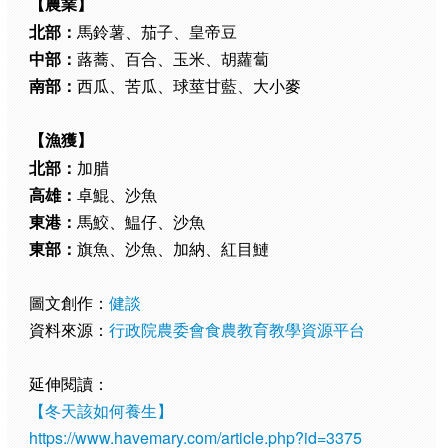
【農業】
北部：
馬鈴薯、茄子、皇帝豆
中部：
蕗蕎、百合、玉米、胡蘿蔔
南部：
西瓜、苦瓜、球莖甘藍、大小麥
【漁獲】
北部：
加腊
高雄：
卓鯤、沙魚
東港：
馬鮫、鰛仔、沙魚
東部：
旗魚、沙魚、加納、紅目鰱
圖文創作：
健談
資料來源：
行政院農委會食農教育教學資源平台
延伸閱讀：
【
冬天該如何養生
】
https://www.havemary.com/article.php?id=3375