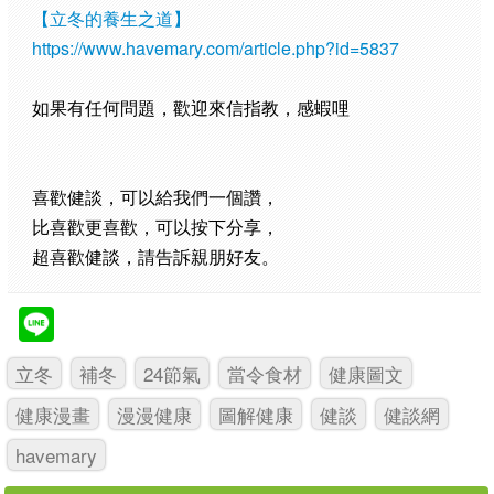
【
立冬的養生之道
】
https://www.havemary.com/article.php?id=5837
如果有任何問題，歡迎來信指教，感蝦哩
喜歡健談，可以給我們一個讚，
比喜歡更喜歡，可以按下分享，
超喜歡健談，請告訴親朋好友。
立冬
補冬
24節氣
當令食材
健康圖文
健康漫畫
漫漫健康
圖解健康
健談
健談網
havemary