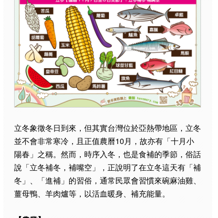
立冬象徵冬日到來，但其實台灣位於亞熱帶地區，立冬
並不會非常寒冷，且正值農曆10月，故亦有「十月小
陽春」之稱。然而，時序入冬，也是食補的季節，俗話
說「立冬補冬，補嘴空」，正說明了在立冬這天有「補
冬」、「進補」的習俗，通常民眾會習慣來碗麻油雞、
薑母鴨、羊肉爐等，以活血暖身、補充能量。