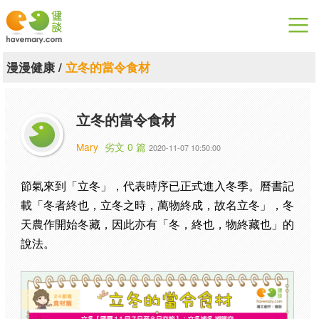
漫漫健康
漫漫健康
/
立冬的當令食材
健康論談
立冬的當令食材
關於健談
Mary
劣文 0 篇
2020-11-07 10:50:00
聯絡我們
節氣來到「立冬」，代表時序已正式進入冬季。曆書記
下載專區
載「冬者終也，立冬之時，萬物終成，故名立冬」，冬
天農作開始冬藏，因此亦有「冬，終也，物終藏也」的
說法。