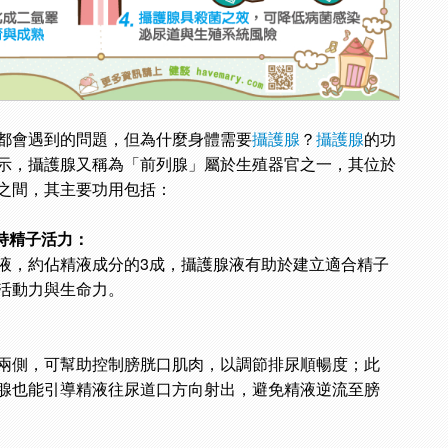
都會遇到的問題，但為什麼身體需要
攝護腺
？
攝護腺
的功
示，攝護腺又稱為「前列腺」屬於生殖器官之一，其位於
之間，其主要功用包括：
持精子活力：
液，約佔精液成分的3成，攝護腺液有助於建立適合精子
活動力與生命力。
兩側，可幫助控制膀胱口肌肉，以調節排尿順暢度；此
腺也能引導精液往尿道口方向射出，避免精液逆流至膀