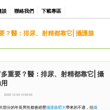
健談
聯絡我們
下載專區
要？醫：排尿、射精都靠它⎢攝護腺
有多重要？醫：排尿、射精都靠它⎢攝
功用
篇
2020-12-03 10:50:00
大部分的年長男性都會經歷
攝護腺肥大
帶來的不適，但
攝