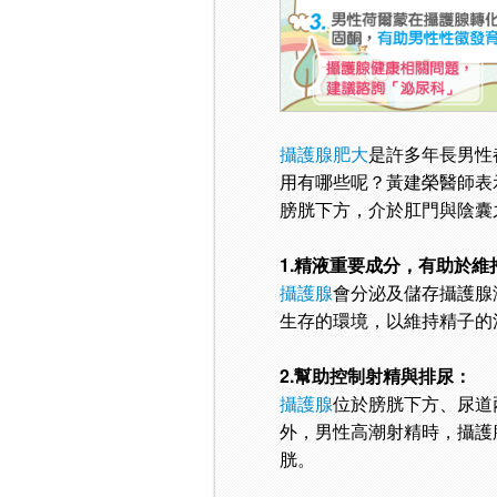
攝護腺肥大
是許多年長男性
用有哪些呢？黃建榮醫師表
膀胱下方，介於肛門與陰囊
1.精液重要成分，有助於維
攝護腺
會分泌及儲存攝護腺
生存的環境，以維持精子的
2.幫助控制射精與排尿：
攝護腺
位於膀胱下方、尿道
外，男性高潮射精時，攝護
胱。