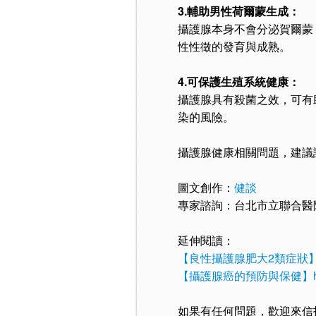
3.輔助男性荷爾蒙生成：
攝護腺本身不會分泌賀爾蒙
性性徵的發育與成熟。
4.可保護生殖系統健康：
攝護腺具有殺菌之效，可有
染的風險。
攝護腺健康相關問題，建議
圖文創作：
健談
專家諮詢：台北市立聯合醫
延伸閱讀：
【良性攝護腺肥大2類症狀】https:/
【攝護腺癌的預防與保健】https://
如果有任何問題，歡迎來信