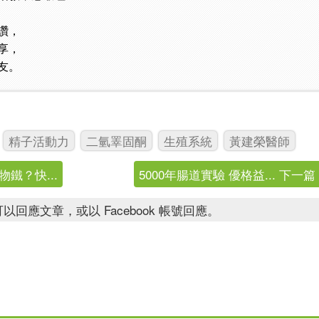
讚，
享，
友。
精子活動力
二氫睪固酮
生殖系統
黃建榮醫師
鐵？快...
5000年腸道實驗 優格益... 下一篇
以回應文章，或以 Facebook 帳號回應。