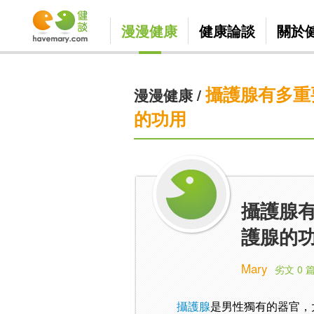
漫漫健康
健康論談
關於
攝護腺有多重
漫漫健康
/
的功用
攝護腺
護腺的
Mary
劣文 0 
攝護腺
是男性獨有的器官，