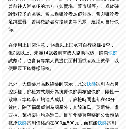
曾前往人潮眾多的地方（如賣場、菜市場等）、處於確
診數較多的區域、曾去過確診者足跡熱區、曾與確診者
足跡重疊、曾與確診者有接觸史等民眾，建議可自行快
篩。
在使用上則需注意，14歲以上民眾可自行採樣檢查，
但2歲以上、未滿14歲者則需成人協助採樣。購買
快篩
試劑時，也會有專業人員提供面對面或者線上教學，以
便民眾正確採樣篩檢。
此外，大樹藥局高政緯藥師表示，此次
快篩
試劑均為鼻
腔採樣，篩檢方式則分為抗原快篩與核酸快篩，陽性一
致率（準確率）均達八成以上，篩檢時間也都在40分
鐘內。除了福爾威創為國產外，其餘羅氏、英斯特、盧
西拉、萊析樂則均為進口。目前食藥署與藥師公會預估
抗原
快篩
試劑價格約在300至500元，而核酸
快篩
試劑