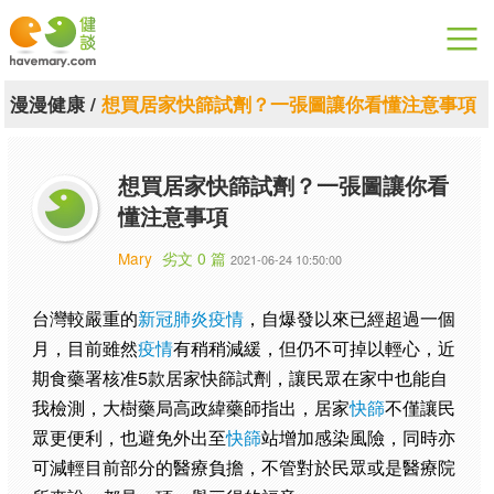
漫漫健康
漫漫健康
/
想買居家快篩試劑？一張圖讓你看懂注意事項
健康論談
想買居家快篩試劑？一張圖讓你看
關於健談
懂注意事項
聯絡我們
Mary
劣文 0 篇
2021-06-24 10:50:00
下載專區
台灣較嚴重的
新冠肺炎疫情
，自爆發以來已經超過一個
月，目前雖然
疫情
有稍稍減緩，但仍不可掉以輕心，近
期食藥署核准5款居家快篩試劑，讓民眾在家中也能自
我檢測，大樹藥局高政緯藥師指出，居家
快篩
不僅讓民
眾更便利，也避免外出至
快篩
站增加感染風險，同時亦
可減輕目前部分的醫療負擔，不管對於民眾或是醫療院