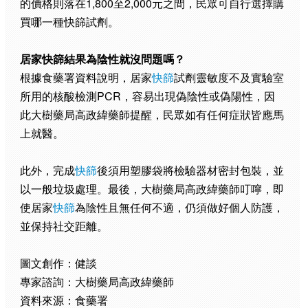
的價格則落在1,800至2,000元之間，民眾可自行選擇購
買哪一種快篩試劑。
居家快篩結果為陰性就沒問題嗎？
根據食藥署資料說明，居家
快篩
試劑靈敏度不及實驗室
所用的核酸檢測PCR，容易出現偽陰性或偽陽性，因
此大樹藥局高政緯藥師提醒，民眾如有任何症狀皆應馬
上就醫。
此外，完成
快篩
後須用塑膠袋將檢驗器材密封包裝，並
以一般垃圾處理。最後，大樹藥局高政緯藥師叮嚀，即
使居家
快篩
為陰性且無任何不適，仍須做好個人防護，
並保持社交距離。
圖文創作：健談
專家諮詢：大樹藥局高政緯藥師
資料來源：食藥署