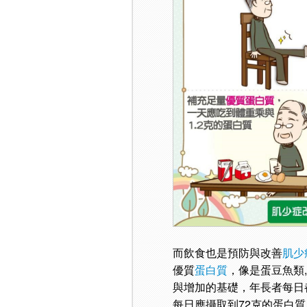
而飲食也是預防與改善
肌少
優質
蛋白質
，像是蛋豆魚類
與增加的基礎，年長者每日都
每日應攝取到72克的蛋白質（