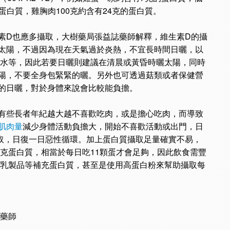
克的蛋白質，雞胸肉100克約含有24克的蛋白質。
素D也應多攝取，大樹藥局張益誌藥師解釋，維生素D的攝
太陽，不過因為現在天氣過於炎熱，不宜長時間日曬，以
脫水等，因此若要日曬則建議在清晨或黃昏時曬太陽，同時
陽，不要全身包緊緊的曬。另外也可透過菇類或者保健營
的日曬，對於身體來說會比較能負擔。
有些長者年紀越大越不喜歡吃肉，或是擔心吃肉，而導致
肌肉量
減少身體活動負擔大，開始不喜歡活動或出門，日
取，日復一日惡性循環。加上蛋白質攝取足量確實不易，
2克蛋白質，相當於每日吃11顆蛋才會足夠，因此飲食需豐
,乳製品等補充蛋白質，甚至是使用高蛋白粉來幫助攝取每
誌藥師