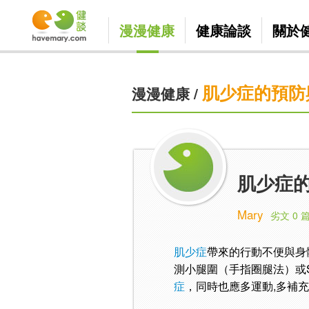
漫漫健康
健康論談
關於
肌少症的預防
漫漫健康
/
肌少症的
Mary
劣文 0 
肌少症
帶來的行動不便與身
測小腿圍（手指圈腿法）或S
症
，同時也應多運動,多補