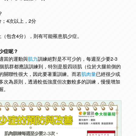
？
分；4次以上，2分
上（包含4分），則有可能罹患肌少症。
少症呢？
適當的運動與
肌力
訓練絕對是不可少的，每週至少要2-3
一個肌群都應該訓練到，特別是股四頭肌（位於大腿前側的
的關聯性很大，因此要著重訓練。而若
肌肉量
已經很少或
多次為原則，透過較低強度但次數較多的訓練，慢慢增加
喔。