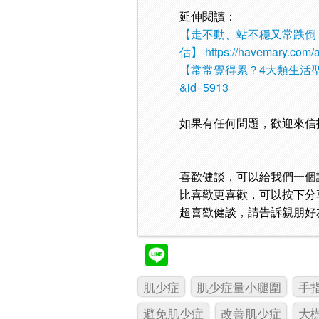
延伸閱讀：
【走不動、站不穩又常跌倒
估】
https://havemary.com/
【常常覺得累？4大類生活
&id=5913
如果有任何問題，歡迎來信
喜歡健談，可以給我們一個
比喜歡更喜歡，可以按下分
超喜歡健談，請告訴親朋好
肌少症
肌少症量小腿圍
手
避免肌少症
改善肌少症
大