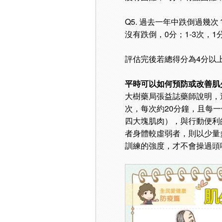
Q5. 過去一年中跌倒過幾次
沒有跌倒，0分；1-3次，1
評估完後若總得分為4分以
平時可以如何預防或改善肌
大樹藥局張益誌藥師說明，
次，每次約20分鐘，且每
四大塊肌肉），與行動便利
者身體較虛弱者，則以少量
訓練的強度，才不會操過頭