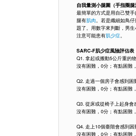
自我量測小腿圍（手指圈腿
最簡單的方式是用自己雙手
腿有
肌肉
。若是纖細如鳥仔
題了。用數字來判斷，男生小
注意可能患有
肌少症
。
SARC-F肌少症風險評估表
Q1. 拿起或搬動5公斤重的
沒有困難，0分；有點困難
Q2. 走過一個房子會感到困
沒有困難，0分；有點困難
Q3. 從床或從椅子上起身
沒有困難，0分；有點困難
Q4. 走上10個臺階會感到
沒有困難，0分；有點困難