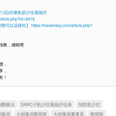
？試試5要點肌少症風險評
article.php?id=5919
型態可以這樣吃】
https://havemary.com/article.php?
指教，感蝦哩
讚，
享，
友！
指圈腿法
SARC-F肌少症風險評估表
預防肌少症
樹藥局
大樹藥局鄭明龍
大樹藥局董事長
鄭明龍