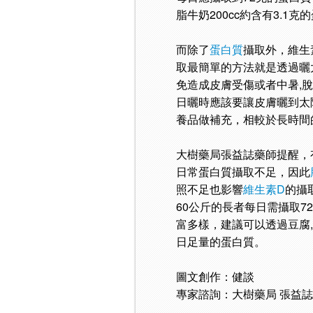
脂牛奶200cc約含有3.1
而除了
蛋白質
攝取外，維生
取最簡單的方法就是透過曬
免造成皮膚受傷或者中暑,
日曬時應該要讓皮膚曬到太
養品做補充，相較於長時間
大樹藥局張益誌藥師提醒，
日常蛋白質攝取不足，因此
照不足也影響
維生素D
的攝
60公斤的長者每日需攝取7
富多樣，建議可以透過豆腐
日足量的蛋白質。
圖文創作：健談
專家諮詢：大樹藥局 張益