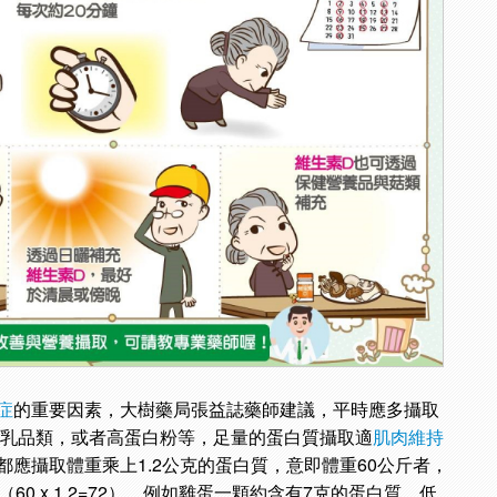
症
的重要因素，大樹藥局張益誌藥師建議，平時應多攝取
,乳品類，或者高蛋白粉等，足量的蛋白質攝取適
肌肉維持
應攝取體重乘上1.2公克的蛋白質，意即體重60公斤者，
60 x 1.2=72），例如雞蛋一顆約含有7克的蛋白質，低