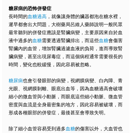
糖尿病的恐怖併發症
長時間的
血糖過高
，就像讓身體的臟器都泡在糖水裡，
遲早都會出大問題，大樹藥局呂維人藥師說明一般民眾
最常聽到的併發症應該是腎臟病變，主要原因來自於血
液中過多的
血糖
需要透過腎臟排出，而這些
血糖
會傷害
腎臟內的血管，增加腎臟過濾血液的負荷，進而導致腎
臟病變，甚至出現尿毒症，而這個病程通常需要很長的
時間，變化也較緩慢，因此容易被忽略。
糖尿病
也會引發眼部的病變，視網膜病變、白內障、青
光眼、視網膜剝離、眼底出血等，因為血糖過高會破壞
細小的微血管與小動脈，而眼底這些細小動脈、微血管
密度與血流是全身最密集的地方，因此容易被破壞，而
形成各種眼部的併發症，最後甚至會導致失明。
除了細小血管容易受到過多
血糖
的傷害以外，大血管也