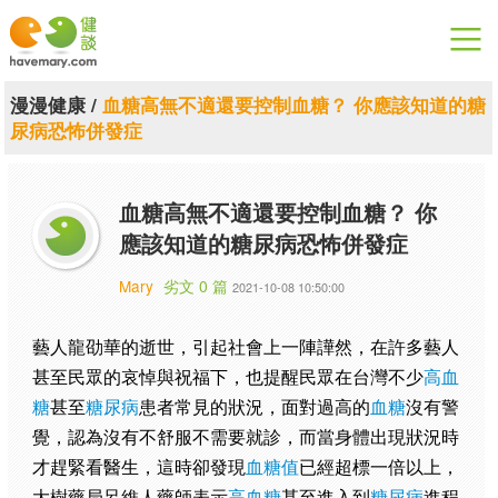
漫漫健康
漫漫健康
/
血糖高無不適還要控制血糖？ 你應該知道的糖
尿病恐怖併發症
健康論談
關於健談
血糖高無不適還要控制血糖？ 你
應該知道的糖尿病恐怖併發症
聯絡我們
Mary
劣文 0 篇
2021-10-08 10:50:00
下載專區
藝人龍劭華的逝世，引起社會上一陣譁然，在許多藝人
甚至民眾的哀悼與祝福下，也提醒民眾在台灣不少
高血
糖
甚至
糖尿病
患者常見的狀況，面對過高的
血糖
沒有警
覺，認為沒有不舒服不需要就診，而當身體出現狀況時
才趕緊看醫生，這時卻發現
血糖值
已經超標一倍以上，
大樹藥局呂維人藥師表示
高血糖
甚至進入到
糖尿病
進程