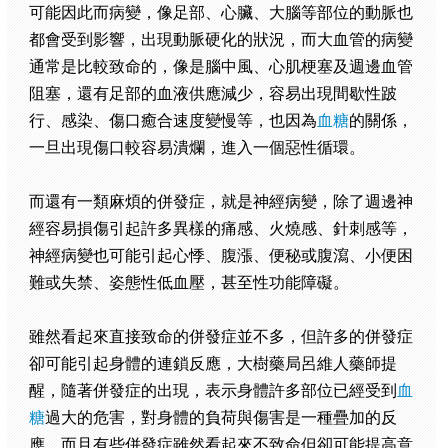
可能因此而病變，像足部、心臟、大腦等部位的動脈也
都會受到影響，出現動脈硬化的狀況，而大血管的病變
通常是比較致命的，像是腦中風、心肌梗塞及週邊血管
阻塞，還有足部的血液供應減少，容易出現間歇性跛
行、感染、傷口癒合速度變慢等，也因為
血糖
的關係，
一旦出現傷口較容易潰爛，進入一個惡性循環。
而還有一類麻煩的併發症，就是神經病變，除了週邊神
經容易損傷引起許多異樣的痛感、火燒感、針刺感等，
神經病變也可能引起心悸、腹漲、便秘或腹瀉、小便困
難或失禁、姿態性低血壓，甚至性功能障礙。
雖然看起來直接致命的併發症並不多，但許多的併發症
卻可能引起身體的連鎖反應，大樹藥局呂維人藥師提
醒，隨著併發症的出現，表示身體許多部位已經受到
血
糖
過大的危害，對身體的負荷與傷害是一種疊加的反
應，而且有些併發症雖然看起來不致命但卻可能提高意