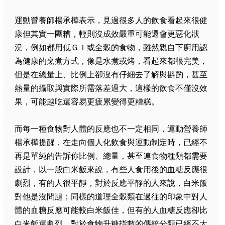
運動營養師楊承樺表示，見過很多人的飲食看起來很健
康但其實一團糟，輕則沒成效嚴重可能還會更惡化狀
況，例如都用低ＧＩ或全穀的食物，雖然親自下廚用認
為健康的烹煮方式，像是水煮或烤，看起來都很完美，
但是在總量上、比例上卻沒有仔細去了解與斟酌，甚至
熱量的攝取與實際所需落差過大，這樣的飲食不僅沒效
果，可能越吃還容易更疲累變得更糟糕。
而每一種食物對人體的反應也不一定相同，運動營養師
楊承樺提醒，在走向個人化飲食與運動制定時，已經不
再是單純的告訴你比例、總量，甚至連食物種類都需要
設計，以一般白米飯來說，有些人食用後的血糖反應很
劇烈，有的人很平靜，對於反應平靜的人來說，白米飯
對他是沒問題；同樣的道理全穀類在過往的印象中對人
體的血糖反應可能較白米飯佳，但有的人血糖反應卻比
白米飯還劇烈，對於食物升糖指數的傳統分類已經不太