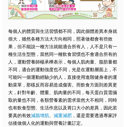
每個人的體質與生活習慣都不同，因此個體差異本身就
很大，雖然各種方法大方向相同，照著做都會有些效
果，但不能說一種方法就能適合所有人，人不是只有一
種生活生型態，當然同一種飲食習慣也不會適合所有的
人，運動營養師楊承樺表示，每個人肌肉量、脂肪量都
不同，適合的運動強度也不同，光是在運動層面上，不
可能叫一個運動經驗少的人，直接使用進階健身者的運
動菜單，那樣反而容易造成傷害。而飲食方面則差異更
大，針對年齡、體重、肌肉量的不同，每天蛋白質需攝
取的量也不同，各類營養素的需求當然大不相同，同時
也有飲食型態、生活作息以及胃口大小的差異，因此若
要真的有效
減脂增肌
、
減重減肥
，還是需要透過專家評
估後做個人化的運動與營養計畫訂定。