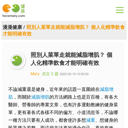
漫漫健康
漫漫健康
/
照別人菜單走就能減脂增肌？ 個人化精準飲食
才能明確有效
健康論談
關於健談
照別人菜單走就能減脂增肌？ 個
人化精準飲食才能明確有效
聯絡我們
Mary
劣文 0 篇
2022-02-15 10:50:00
下載專區
不論減重還是健身，近年來的話題一直圍繞在
減脂增
肌
，而關於
減脂增肌
的方法網路上也是百百種，有各大
醫師、營養師的專業文章，也有許多運動教練的健身菜
單，更有著各式各樣不同的偏方、小道消息等，不論哪
一種方法只要有人成功，都會使許多想
減重
、想健身的
民眾趨之若鶩，而這些方法真的適合自己、真的有效