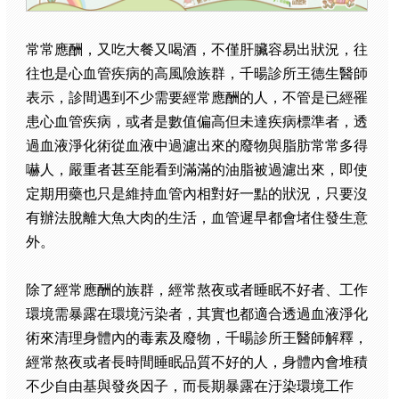
常常應酬，又吃大餐又喝酒，不僅肝臟容易出狀況，往
往也是心血管疾病的高風險族群，千暘診所王德生醫師
表示，診間遇到不少需要經常應酬的人，不管是已經罹
患心血管疾病，或者是數值偏高但未達疾病標準者，透
過血液淨化術從血液中過濾出來的廢物與脂肪常常多得
嚇人，嚴重者甚至能看到滿滿的油脂被過濾出來，即使
定期用藥也只是維持血管內相對好一點的狀況，只要沒
有辦法脫離大魚大肉的生活，血管遲早都會堵住發生意
外。
除了經常應酬的族群，經常熬夜或者睡眠不好者、工作
環境需暴露在環境污染者，其實也都適合透過血液淨化
術來清理身體內的毒素及廢物，千暘診所王醫師解釋，
經常熬夜或者長時間睡眠品質不好的人，身體內會堆積
不少自由基與發炎因子，而長期暴露在汙染環境工作