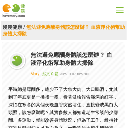
漫漫健康
漫漫健康
/
無法避免應酬身體該怎麼辦？ 血液淨化術幫助
身體大掃除
健康論談
關於健談
無法避免應酬身體該怎麼辦？ 血
液淨化術幫助身體大掃除
聯絡我們
Mary
劣文 0 篇
2025-01-07 10:50:00
下載專區
平時總是應酬多，總少不了大魚大肉、大口喝酒，尤其
到了年底更是一攤接一攤，看著健檢報告滿滿的紅字，
深怕在寒冬的某個夜晚血管突然堵住，直接變成黑白大
頭照，該怎麼辦呢？其實多數人都知道老生常談的少應
酬、多運動，就能改善身體狀況，但為了工作、維持社
交卻只能明知不可為而為之，千暘診所王德生醫師指