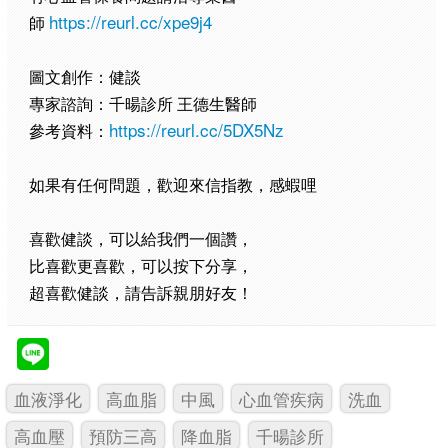
https://reurl.cc/xpe9j4
師
圖文創作：健談
專家諮詢：千暘診所 王德生醫師
https://reurl.cc/5DX5Nz
參考資料：
如果有任何問題，歡迎來信指教，感蝦哩
喜歡健談，可以給我們一個讚，
比喜歡更喜歡，可以按下分享，
超喜歡健談，請告訴親朋好友！
血液淨化
高血脂
中風
心血管疾病
洗血
高血壓
預防三高
降血脂
千暘診所