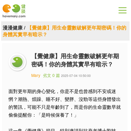
漫漫健康
漫漫健康
/
【覺健康】用生命靈數破解更年期密碼！你的
身體其實早有暗示？
健康論談
關於健談
【覺健康】用生命靈數破解更年期
密碼！你的身體其實早有暗示？
聯絡我們
Mary
劣文 0 篇
2025-07-04 10:50:00
下載專區
面對更年期的身心變化，你是不是也曾感到不安或迷
惘？潮熱、煩躁、睡不好、變胖、沒勁等這些身體發出
的警訊，可能不只是年齡到了，而是你的生命靈數早就
偷偷提醒你：「是時候保養了！」
這一集《覺健康》節目，特別邀請到抗衰老博士劉技