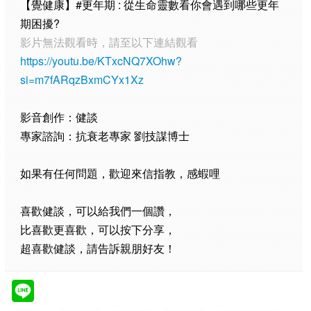
【覺健康】#更年期 : 從生命靈數看你會遇到哪些更年
期困擾?
影片無法觀看時，請至以下連結觀看
https://youtu.be/KTxcNQ7XOhw?
si=m7fARqzBxmCYx1Xz
影音創作：健談
專家諮詢：抗衰老專家 劉技謀博士
如果有任何問題，歡迎來信指教，感蝦哩
喜歡健談，可以給我們一個讚，
比喜歡更喜歡，可以按下分享，
超喜歡健談，請告訴親朋好友！