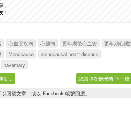
享，
友！
素
心血管疾病
心臟病
更年期後心血管
更年期心臟
康
Menopause
menopausal heart disease
havemary
動...
認識肺炎鏈球菌 下一篇
以回應文章，或以 Facebook 帳號回應。