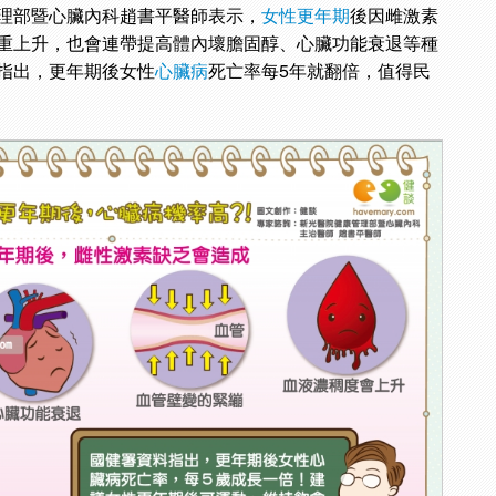
理部暨心臟內科趙書平醫師表示，
女性更年期
後因雌激素
重上升，也會連帶提高體內壞膽固醇、心臟功能衰退等種
指出，更年期後女性
心臟病
死亡率每5年就翻倍，值得民