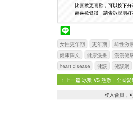
比喜歡更喜歡，可以按下分
超喜歡健談，請告訴親朋好
女性更年期
更年期
雌性激
健康圖文
健康漫畫
漫漫健
heart disease
健談
健談網
〈 上一篇 冰敷 VS 熱敷｜全民愛運
登入會員，可