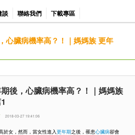
健談
聯絡我們
下載專區
，心臟病機率高？！｜媽媽族 更年
年期後，心臟病機率高？！｜媽媽族
1
篇
2018-03-27 19:41:06
高於女，然而，當女性進入
更年期
之後，罹患
心臟病
卻會