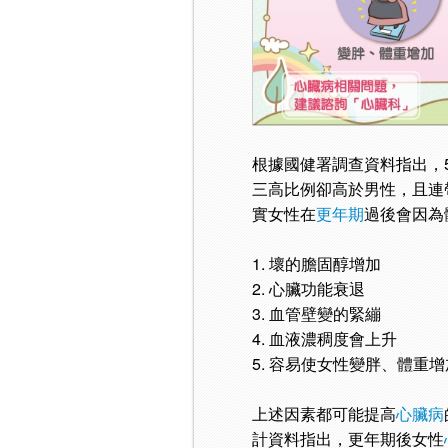
根據國健署調查資料指出，
三高比例卻高於男性，且連
實女性在
更年期
過後會因為
1. 壞的膽固醇增加
2. 心臟功能衰退
3. 血管壁變的緊繃
4. 血液濃稠度會上升
5. 容易使女性變胖、體重增
上述因素都可能提高
心臟病
計資料指出，更年期後女性