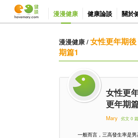
漫漫健康
健康論談
關於
女性更年期後
漫漫健康
/
期篇1
女性更
更年期篇
Mary
劣文 0 
一般而言，三高發生率是男