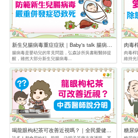
新生兒腸病毒重症症狀｜Baby's talk 腸病毒篇2
腸病毒是嬰幼兒的常見問題，弘森診所吳書毅醫師提
肉毒桿
醒，雖然大部分新生兒腸病毒...
維持光
喝龍眼枸杞茶可改善近視嗎？｜全民愛健康 用眼篇13
許多人都會用枸杞、龍眼、決明子等藥方來護眼，甚
糖尿病