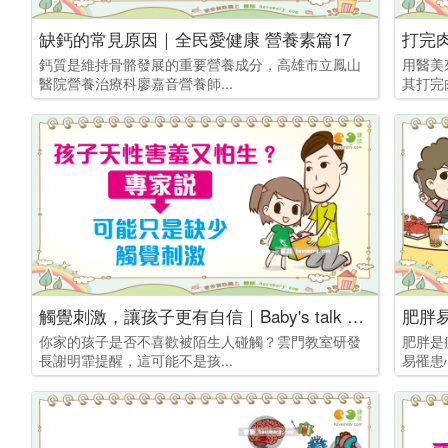
缺鈣的常見原因｜全民愛健康 營養素篇17
鈣質是維持骨骼發展的重要營養成分，高雄市立鳳山
用醫美
醫院營養治療科廖嘉音營養師...
其打完
觸覺刺激，讓孩子更有自信｜Baby's talk 活動篇4
肥胖
你家的孩子是否不喜歡被陌生人碰觸？雲門教室研發
肥胖是
長謝明霏提醒，這可能不是孩...
易罹患