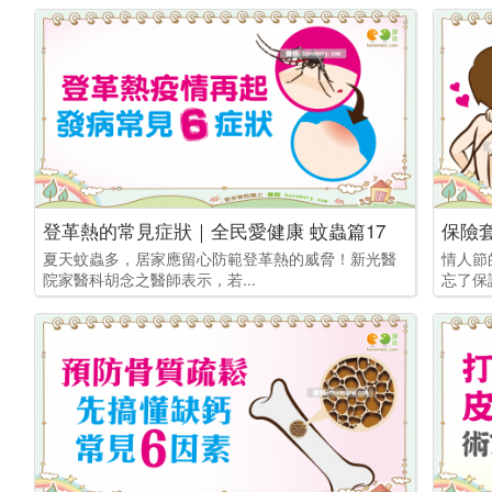
登革熱的常見症狀｜全民愛健康 蚊蟲篇17
保險
夏天蚊蟲多，居家應留心防範登革熱的威脅！新光醫
情人節
院家醫科胡念之醫師表示，若...
忘了保