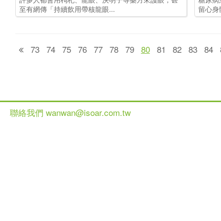
至有網傳「持續飲用帶核龍眼...
留心身
73
74
75
76
77
78
79
80
81
82
83
84
聯絡我們 wanwan@isoar.com.tw
健談網 2013 All Ri