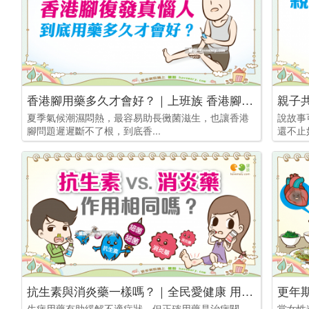
香港腳用藥多久才會好？｜上班族 香港腳篇3
夏季氣候潮濕悶熱，最容易助長黴菌滋生，也讓香港
說故事
腳問題遲遲斷不了根，到底香...
還不止
抗生素與消炎藥一樣嗎？｜全民愛健康 用藥篇36
生病用藥有助緩解不適症狀，但正確用藥是治病關
當女性