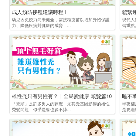
成人預防接種建議時程 I
鬆緊
幼兒因免疫力尚未健全，需接種疫苗以增加身體保護
現代人
力、降低疾病對健康的威脅，...
習重點
雄性禿只有男性有？｜全民愛健康 頭髮篇10
睡不
「禿頭」是許多男人的夢魘，尤其受基因影響的雄性
半夜翻
禿髮問題，似乎是躲也躲不掉...
是要繼