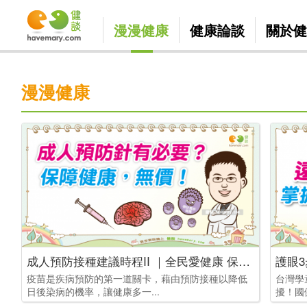
漫漫健康
健康論談
關於健
漫漫健康
成人預防接種建議時程II ｜全民愛健康 保健篇21
護眼3
疫苗是疾病預防的第一道關卡，藉由預防接種以降低
台灣學
日後染病的機率，讓健康多一...
擾！國