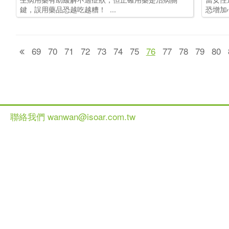
鍵，誤用藥品恐越吃越糟！ ...
恐增加
69
70
71
72
73
74
75
76
77
78
79
80
聯絡我們 wanwan@isoar.com.tw
健談網 2013 All Ri