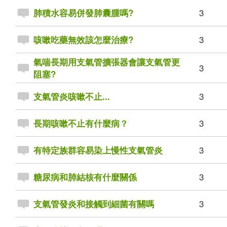
3
肺積水容易併發肺囊腫嗎?
3
咳嗽吃藥無效該怎麼治療?
氣喘長期用支氣管擴張器會讓支氣管更
3
阻塞?
3
支氣管炎咳嗽不止...
3
長期咳嗽不止有什麼病？
3
有特定族群容易染上慢性支氣管炎
3
糖尿病和肺結核有什麼關係
3
支氣管發炎和接觸到細菌有關嗎