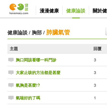
漫漫健康
健康論談
關於健
肺臟氣管
健康論談
/
胸部
/
主題
回覆
3
胸口悶該看哪一科門診
3
大家止咳的方法都是甚麼
3
氣胸是甚麼!?
1
氣喘好的了嗎