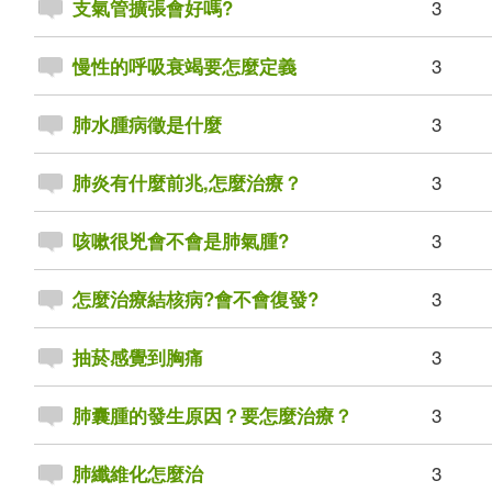
3
支氣管擴張會好嗎?
3
慢性的呼吸衰竭要怎麼定義
3
肺水腫病徵是什麼
3
肺炎有什麼前兆,怎麼治療？
3
咳嗽很兇會不會是肺氣腫?
3
怎麼治療結核病?會不會復發?
3
抽菸感覺到胸痛
3
肺囊腫的發生原因？要怎麼治療？
3
肺纖維化怎麼治