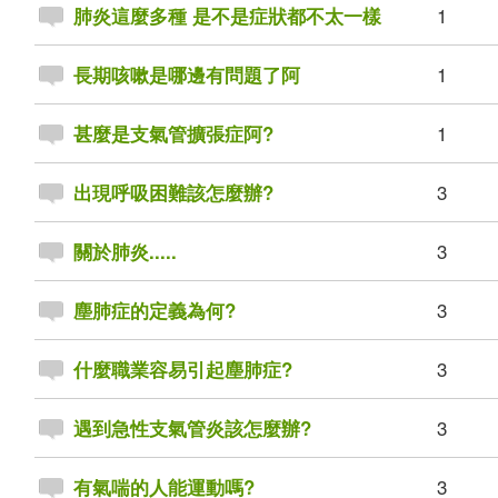
1
肺炎這麼多種 是不是症狀都不太一樣
1
長期咳嗽是哪邊有問題了阿
1
甚麼是支氣管擴張症阿?
3
出現呼吸困難該怎麼辦?
3
關於肺炎.....
3
塵肺症的定義為何?
3
什麼職業容易引起塵肺症?
3
遇到急性支氣管炎該怎麼辦?
3
有氣喘的人能運動嗎?