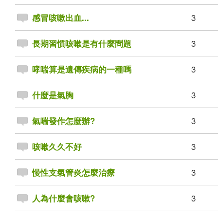
3
感冒咳嗽出血...
3
長期習慣咳嗽是有什麼問題
3
哮喘算是遺傳疾病的一種嗎
3
什麼是氣胸
3
氣喘發作怎麼辦?
3
咳嗽久久不好
3
慢性支氣管炎怎麼治療
3
人為什麼會咳嗽?