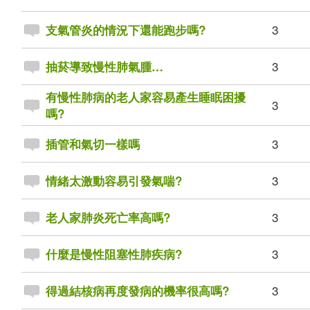
3
支氣管炎的情況下還能跑步嗎?
3
抽菸導致慢性肺氣腫…
有慢性肺病的老人家容易產生睡眠困擾
3
嗎?
3
插管和氣切一樣嗎
3
情緒太激動容易引發氣喘?
3
老人家肺炎死亡率高嗎?
3
什麼是慢性阻塞性肺疾病?
3
得過結核病再度發病的機率很高嗎?