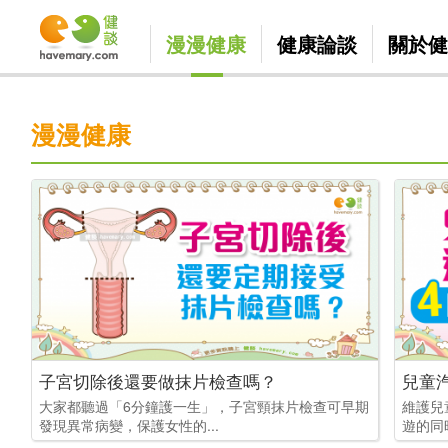
漫漫健康
健康論談
關於健
漫漫健康
子宮切除後還要做抹片檢查嗎？
兒童
大家都聽過「6分鐘護一生」，子宮頸抹片檢查可早期
維護兒
發現異常病變，保護女性的...
遊的同