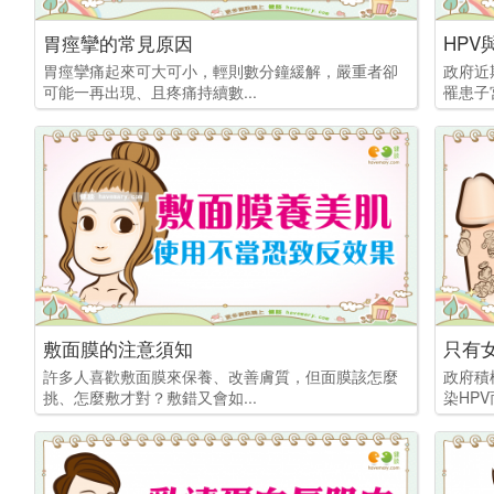
胃痙攣的常見原因
HP
胃痙攣痛起來可大可小，輕則數分鐘緩解，嚴重者卻
政府近
可能一再出現、且疼痛持續數...
罹患子
敷面膜的注意須知
只有
許多人喜歡敷面膜來保養、改善膚質，但面膜該怎麼
政府積
挑、怎麼敷才對？敷錯又會如...
染HPV