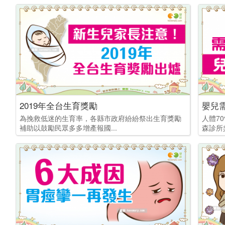
2019年全台生育獎勵
嬰兒
為挽救低迷的生育率，各縣市政府紛紛祭出生育獎勵
人體7
補助以鼓勵民眾多多增產報國...
森診所