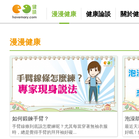
漫漫健康
健康論談
關於健
漫漫健康
如何鍛鍊手臂？
泡澡
手臂線條到底該怎麼練呢？尤其每當穿著無袖衣服
最近天
時，總是覺得手臂的拜拜袖好礙...
好眠！