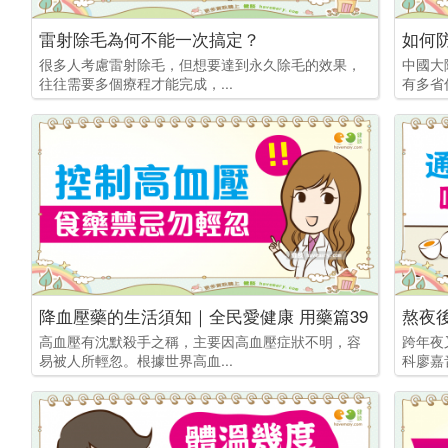
雷射除毛為何不能一次搞定？
如何
很多人考慮雷射除毛，但想要達到永久除毛的效果，
中國大
往往需要多個療程才能完成，...
有多省
降血壓藥的生活須知｜全民愛健康 用藥篇39
熬夜
高血壓有沈默殺手之稱，主要因高血壓症狀不明，容
跨年夜
易被人所輕忽。根據世界高血...
科廖嘉